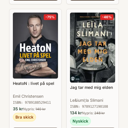
-
75
%
-
46
%
HeatoN : livet på spel
Jag tar med mig elden
Emil Christensen
Le&iuml;la Slimani
ISBN:
9789188529411
ISBN:
9789127190108
35
kr
Nypris:
140
kr
134
kr
Nypris:
248
kr
Bra skick
Nyskick