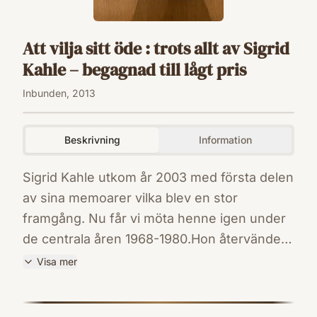
Att vilja sitt öde : trots allt av Sigrid
Kahle – begagnad till lågt pris
Inbunden, 2013
Beskrivning
Information
Sigrid Kahle utkom år 2003 med första delen
av sina memoarer vilka blev en stor
framgång. Nu får vi möta henne igen under
de centrala åren 1968-1980.Hon återvänder
till Indien, verkar i USA och lever i ett Sudan
Visa mer
före inbördeskrig och delning, med starka
ISBN
spänningar men också en fantastisk kultur.
9789100122867