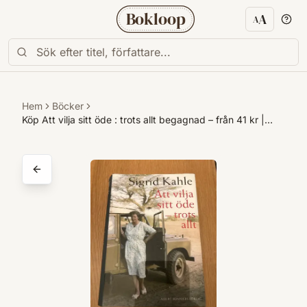
Bokloop
A
A
Textstorl
Hem
Böcker
Köp Att vilja sitt öde : trots allt begagnad – från 41 kr |…