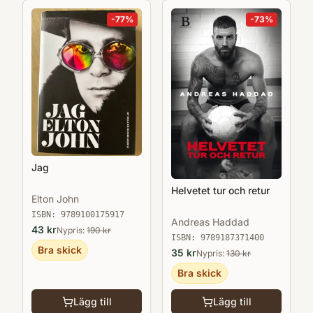
-
77
%
-
73
%
Jag
Helvetet tur och retur
Elton John
ISBN:
9789100175917
Andreas Haddad
43
kr
Nypris:
190
kr
ISBN:
9789187371400
Bra skick
35
kr
Nypris:
130
kr
Bra skick
Lägg till
Lägg till