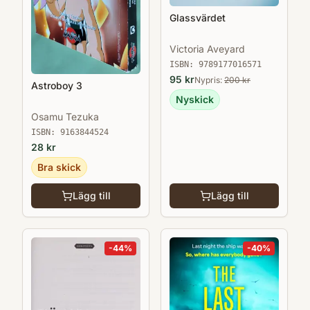
Glassvärdet
Victoria Aveyard
ISBN:
9789177016571
95
kr
Nypris:
200
kr
Astroboy 3
Nyskick
Osamu Tezuka
ISBN:
9163844524
28
kr
Bra skick
Lägg till
Lägg till
-
44
%
-
40
%