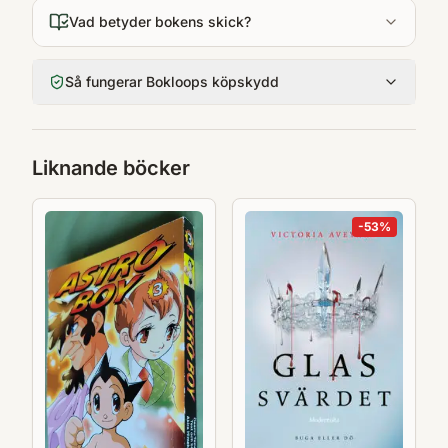
Vad betyder bokens skick?
Så fungerar Bokloops köpskydd
Liknande böcker
-
53
%