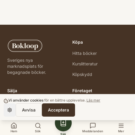
Köpa
Bokloop
Hitta böcker
Sveriges nya
Kurslitteratur
marknadsplats för
begagnade böcker.
Köpskydd
Sälja
Företaget
Vi använder cookies
för en bättre upplevelse.
Läs mer
Lägg upp annons
Support
Avvisa
Acceptera
Så funkar det
Integritet
Användarvillkor
Villkor
Hem
Sök
Meddelanden
Mer
Sälj