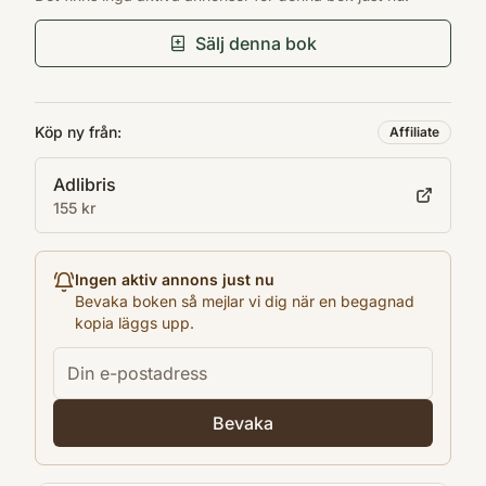
posten som vice generalsekreterare i FN.
9789100801588
Förlag
Han har även hunnit med att vara Sveriges
Sälj denna bok
Albert Bonniers Förlag
utrikes­minister. I sin bok berättar han om sitt
Utgivningsår
liv och sin imponerande yrkesbana.
2023
Köp ny från:
Affiliate
Antal sidor
Adlibris
300
155 kr
Språk
Svenska
Kategori
Ingen aktiv annons just nu
DNBH
Bevaka boken så mejlar vi dig när en begagnad
kopia läggs upp.
Format
Pocket
Bevaka