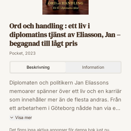
Ord och handling : ett liv i
diplomatins tjänst av Eliasson, Jan –
begagnad till lågt pris
Pocket, 2023
Beskrivning
Information
Diplomaten och politikern Jan Eliassons
memoarer spänner över ett liv och en karriär
som innehåller mer än de flesta andras. Från
ett arbetarhem i Göteborg nådde han via en
diplomatisk karriär i flera olika länder, som
Visa mer
ambassadör och internationell medlare,
ISBN
Det finns inga aktiva annonser för denna bok just nu.