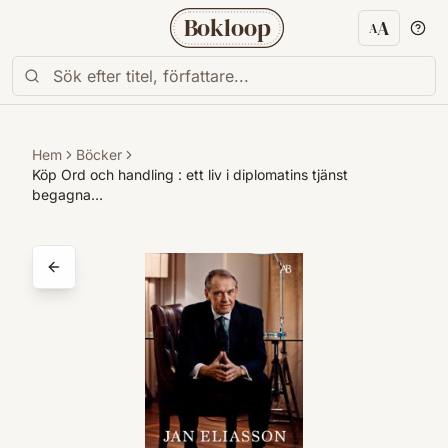
Bokloop
A
A
Textstorl
Hem
Böcker
Köp Ord och handling : ett liv i diplomatins tjänst
begagna…