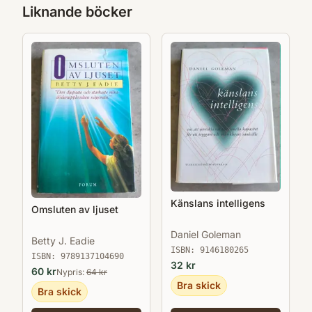
Liknande böcker
Känslans intelligens
Omsluten av ljuset
Daniel Goleman
Betty J. Eadie
ISBN:
9146180265
ISBN:
9789137104690
32
kr
60
kr
Nypris:
64
kr
Bra skick
Bra skick