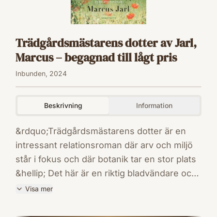
Trädgårdsmästarens dotter av Jarl,
Marcus – begagnad till lågt pris
Inbunden, 2024
Beskrivning
Information
&rdquo;Trädgårdsmästarens dotter är en
intressant relationsroman där arv och miljö
står i fokus och där botanik tar en stor plats
&hellip; Det här är en riktig bladvändare och
författaren strör generöst ut olika
Visa mer
spår&hellip; en läsvärd och välskriven bok,
ISBN
författad på utmärkt prosa." - BTJFlora
9789113135779