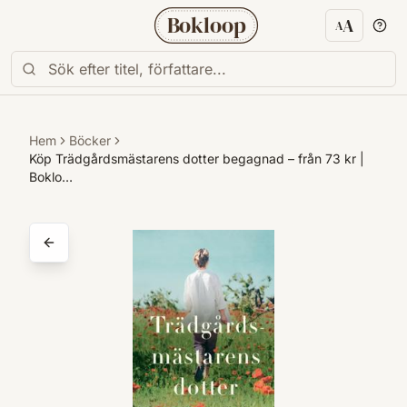
Bokloop
A
A
Textstorl
Hem
Böcker
Köp Trädgårdsmästarens dotter begagnad – från 73 kr |
Boklo…