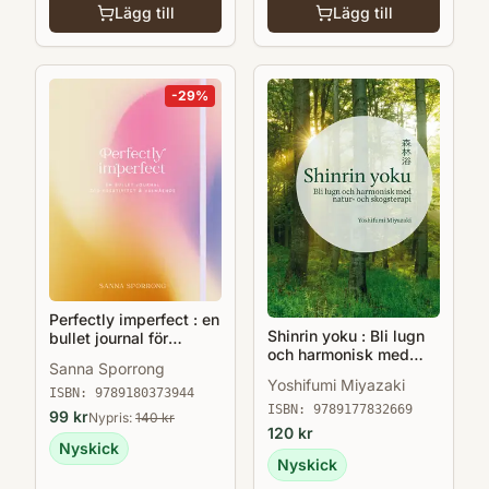
Lägg till
Lägg till
-
29
%
Perfectly imperfect : en
Shinrin yoku : Bli lugn
bullet journal för
och harmonisk med
kreativitet & välmående
Sanna Sporrong
natur- och skogsterapi
Yoshifumi Miyazaki
ISBN:
9789180373944
ISBN:
9789177832669
99
kr
Nypris:
140
kr
120
kr
Nyskick
Nyskick