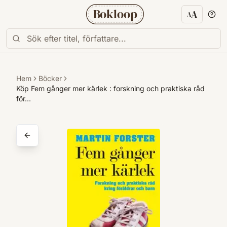
Bokloop
A
A
Textstorl
Hem
Böcker
Köp Fem gånger mer kärlek : forskning och praktiska råd
för…