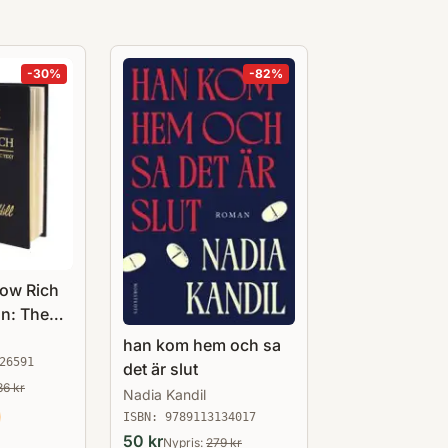
-
30
%
-
82
%
row Rich
on: The
ssic Text
han kom hem och sa
26591
det är slut
86
kr
Nadia Kandil
ISBN:
9789113134017
50
kr
Nypris:
279
kr