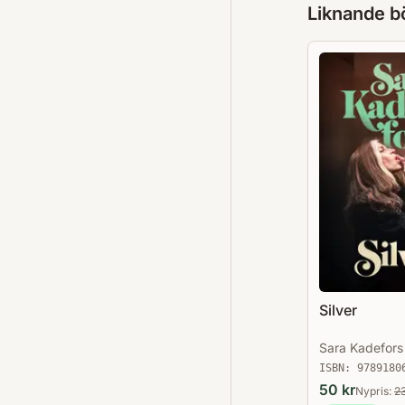
Liknande b
Silver
Sara Kadefors
ISBN:
9789180
50
kr
Nypris:
2