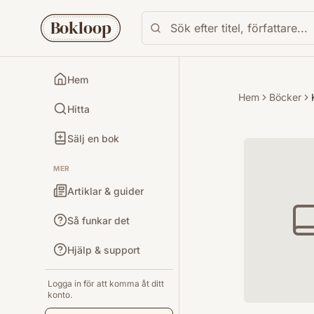
Bokloop
Hem
Hem
Böcker
Hitta
Sälj en bok
MER
Artiklar & guider
Så funkar det
Hjälp & support
Logga in för att komma åt ditt
konto.