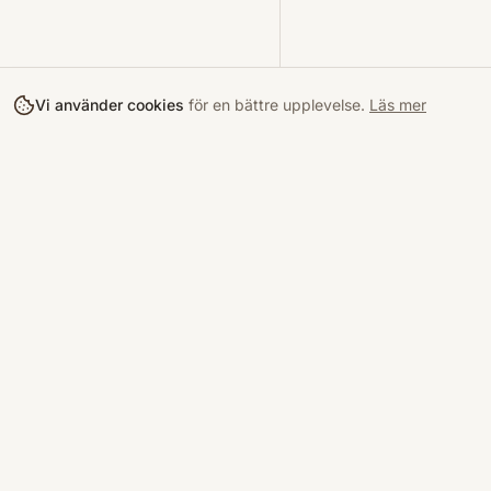
Vi använder cookies
för en bättre upplevelse.
Läs mer
Köpa
Bokloop
Hitta böcke
Sveriges nya marknadsplats för
begagnade böcker.
Kurslitterat
Köpskydd