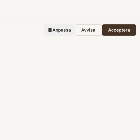
Anpassa
Avvisa
Acceptera
Företaget
Support
Integritet
Villkor