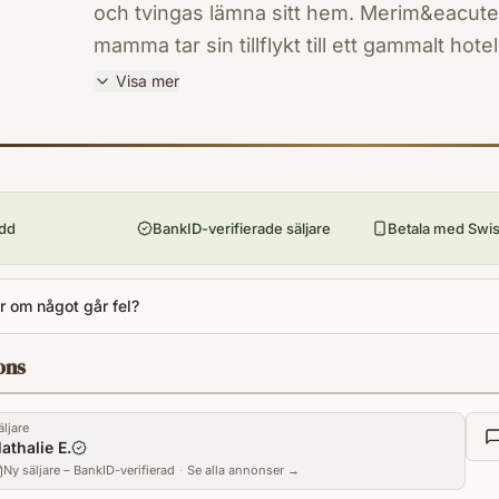
och tvingas lämna sitt hem. Merim&eacute
mamma tar sin tillflykt till ett gammalt hot
Men snart växer obehagskänslorna. Vad är 
Visa mer
ställe de har kommit till? De andra gästern
ISBN
verkar egendomligt intresserade av dem. M
9789129732351
Förlag
vilja att de ska bege sig därifrån, så fort det bara går ... 
Rab&eacute;n & Sjögren
med Hitchcock-känsla av flerfaldigt pris
ydd
BankID-verifierade säljare
Betala med Swish
Utgivningsår
2021
Antal sidor
 om något går fel?
242
Språk
ons
Svenska
Format
äljare
Inbunden
athalie E.
Ny säljare – BankID-verifierad
·
Se alla annonser →