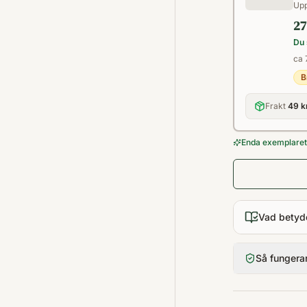
Upp
27
Du 
ca 
B
Frakt
49 k
Enda exemplaret 
Vad betyd
Så fungera