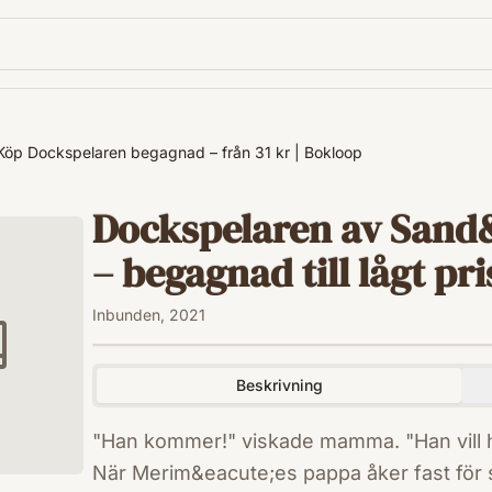
Köp Dockspelaren begagnad – från 31 kr | Bokloop
Dockspelaren av Sand
– begagnad till lågt pri
Inbunden, 2021
Beskrivning
"Han kommer!" viskade mamma. "Han vill ha 
När Merim&eacute;es pappa åker fast för stö