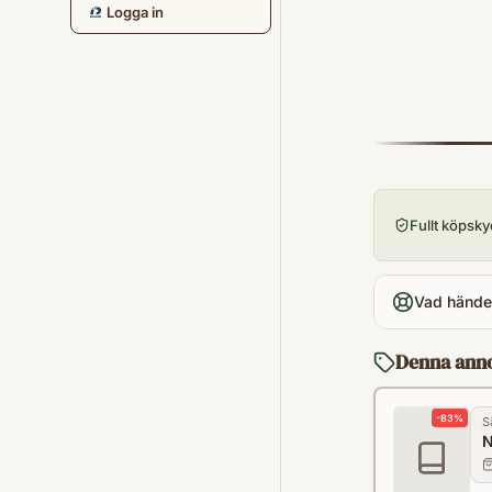
Logga in
Fullt köpsk
Vad händer
Denna ann
-
83
%
S
N