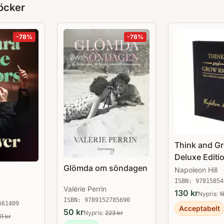
öcker
-
78
%
-
78
%
Think and G
Deluxe Editi
Glömda om söndagen
Complete Cla
Napoleon Hill
ISBN:
97815854
Valérie Perrin
130
kr
Nypris:
1
ISBN:
9789152785690
661409
Acceptabelt
50
kr
Nypris:
223
kr
31
kr