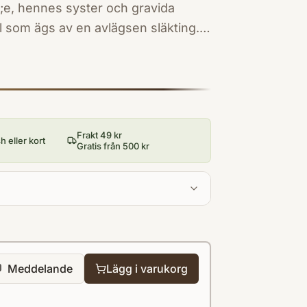
;e, hennes syster och gravida
ell som ägs av en avlägsen släkting.
det egentligen för ett underligt
a på hotellet beter sig märkligt och
en inte alla, en gäst verkar tvärtom
En krypande rysare
belönade Mårten Sand&eacute;n.
Frakt 49 kr
 eller kort
Gratis från 500 kr
Meddelande
Lägg i varukorg