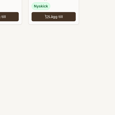
Nyskick
till
Lägg till