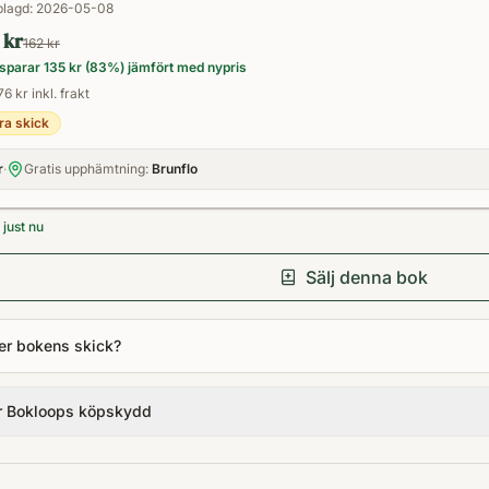
lagd:
2026-05-08
 kr
162 kr
sparar
135 kr
(
83
%) jämfört med nypris
76 kr inkl. frakt
ra skick
r
·
Gratis upphämtning:
Brunflo
just nu
Sälj denna bok
er bokens skick?
r Bokloops köpskydd