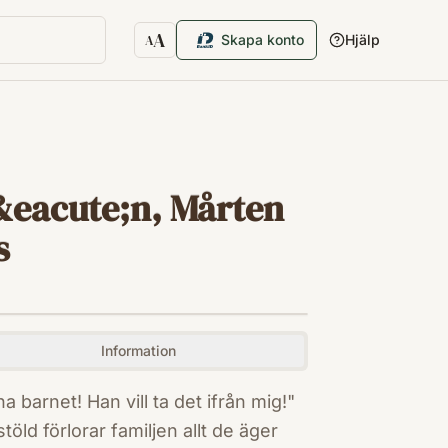
A
Skapa konto
Hjälp
A
Textstorlek
&eacute;n, Mårten
s
Information
barnet! Han vill ta det ifrån mig!"
ld förlorar familjen allt de äger