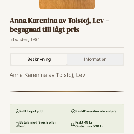
Anna Karenina av Tolstoj, Lev –
begagnad till lågt pris
Inbunden, 1991
Beskrivning
Information
Anna Karenina av Tolstoj, Lev
ISBN
9789137101446
Förlag
Forum
Fullt köpskydd
BankID-verifierade säljare
Utgivningsår
1991
Betala med Swish eller
Frakt 49 kr
kort
Gratis från 500 kr
Antal sidor