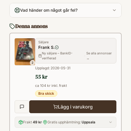
496
Vad händer om något går fel?
Språk
Svenska
Denna annons
Format
Inbunden
Säljare
Frank S.
Ny säljare – BankID-
Se alla annonser
·
verifierad
→
2
Upplagd:
2026-05-31
55 kr
ca 104 kr inkl. frakt
Bra skick
Lägg i varukorg
Frakt
49 kr
·
Gratis upphämtning:
Uppsala