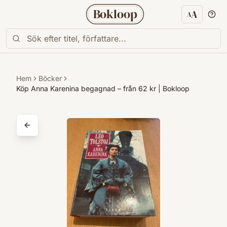
Bokloop
A
A
Textstorl
Hem
Böcker
Köp Anna Karenina begagnad – från 62 kr | Bokloop