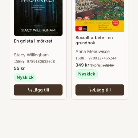
Socialt arbete : en
En gnista i mörkret
grundbok
Anna Meeuwisse
Stacy Willingham
ISBN:
9789127465244
ISBN:
9789180632058
349
kr
Nypris:
582
kr
55
kr
Nyskick
Nyskick
Lägg till
Lägg till