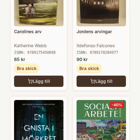
Carolines arv
Jordens arvingar
Katherine Webb
Ildefonso Falcones
ISBN:
9789175450698
ISBN:
9789170284977
65
kr
90
kr
Bra skick
Bra skick
Lägg till
Lägg till
-
40
%