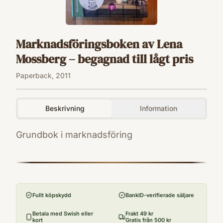
Marknadsföringsboken av Lena
Mossberg – begagnad till lågt pris
Paperback, 2011
Beskrivning
Information
Grundbok i marknadsföring
ISBN
9789144056180
Utgivningsår
2011
Fullt köpskydd
BankID-verifierade säljare
Antal sidor
394
Betala med Swish eller
Frakt 49 kr
kort
Gratis från 500 kr