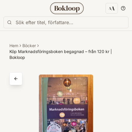
Bokloop
A
A
Textstorl
Hem
Böcker
Köp Marknadsföringsboken begagnad – från 120 kr |
Bokloop