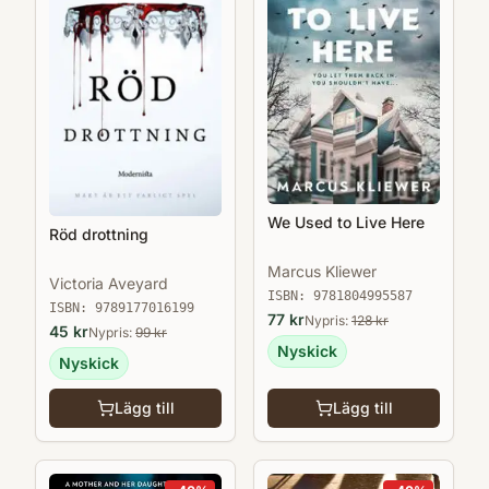
We Used to Live Here
Röd drottning
Marcus Kliewer
Victoria Aveyard
ISBN:
9781804995587
ISBN:
9789177016199
77
kr
Nypris:
128
kr
45
kr
Nypris:
99
kr
Nyskick
Nyskick
Lägg till
Lägg till