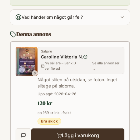
Språk
sv
Vad händer om något går fel?
Format
Paperback
Denna annons
Säljare
Caroline Viktoria N.
Ny säljare – BankID-
Se alla annonser
·
verifierad
→
3
Något sliten på utsidan, se foton. Inget
slitage på sidorna.
Upplagd:
2026-04-26
120 kr
ca 169 kr inkl. frakt
Bra skick
Lägg i varukorg