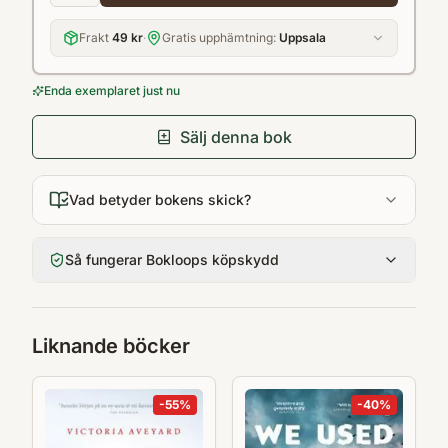
Frakt
49 kr
·
Gratis upphämtning:
Uppsala
Enda exemplaret just nu
Sälj denna bok
Vad betyder bokens skick?
Så fungerar Bokloops köpskydd
Liknande böcker
-
55
%
-
40
%