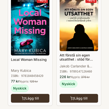
-
40
%
-
40
%
Att förstå sin egen
utsatthet : stöd för
Local Woman Missing
professionella i
Jakob Carlander &
människovårdande
Mary Kubica
Andreas Wedeen
yrken
ISBN:
9789147126460
ISBN:
9781848458420
226
kr
Nypris:
376
kr
77
kr
Nypris:
129
kr
Nyskick
Nyskick
Lägg till
Lägg till