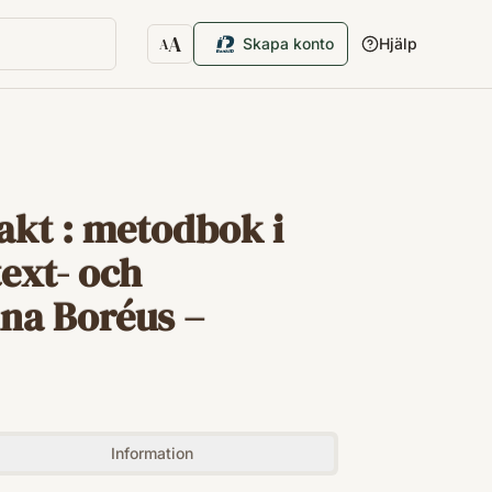
A
Skapa konto
Hjälp
A
Textstorlek
kt : metodbok i
ext- och
ina Boréus –
Information