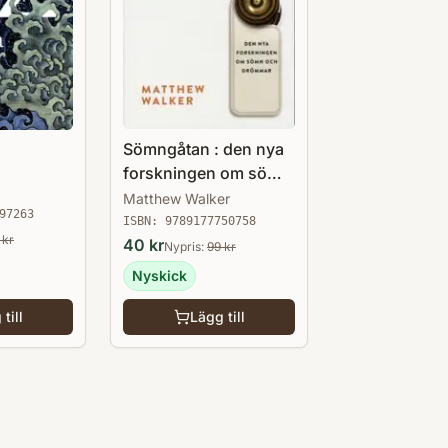
Sömngåtan : den nya
forskningen om sömn
och drömmar
Matthew Walker
97263
ISBN:
9789177750758
kr
40
kr
Nypris:
99
kr
Nyskick
till
Lägg till