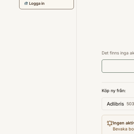
Logga in
Det finns inga a
Köp ny från:
Adlibris
503
Ingen akti
Bevaka bok