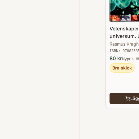
Vetenskape
universum. 
utveckling
Rasmus Kragh
ISBN:
9788253
80
kr
Nypris:
1
Bra skick
Lägg