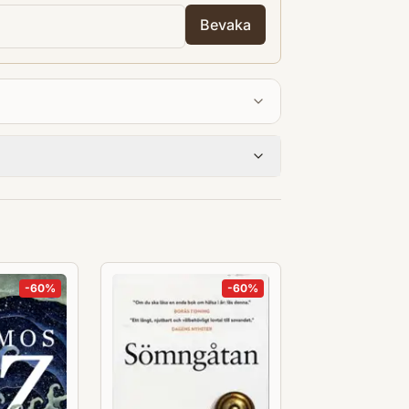
skarstuderande vid universitet och
Bevaka
-
60
%
-
60
%