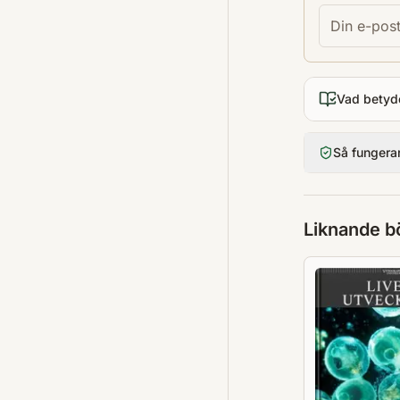
Vad betyd
Så fungera
Liknande b