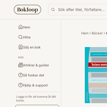
Bokloop
Hem
Hem
Böcker
Hitta
Sälj en bok
MER
Artiklar & guider
Så funkar det
Hjälp & support
Logga in för att komma åt ditt
konto.