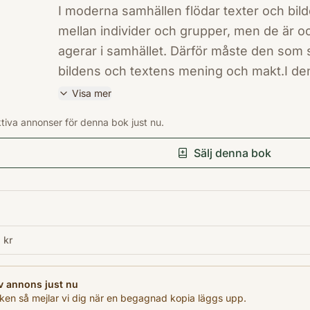
I moderna samhällen flödar texter och bild
mellan individer och grupper, men de är oc
agerar i samhället. Därför måste den som 
bildens och textens mening och makt.I d
aktualiserade upplaga av Textens mening 
Visa mer
kan analysera texter och bilder med hjälp 
ISBN
ktiva annonser för denna bok just nu.
argumentationsanalys• idé- och ideologia
9789144117928
Förlag
narrativanalys• diskursteori, diskurspsyk
Sälj denna bok
Studentlitteratur AB
diskursanalys (CDA)• visuell textanalys.Var
Utgivningsår
bakgrund, men boken är framför allt inrik
2018
exempel ur aktuell forskning, liksom övni
Antal sidor
lösningsförslag, åtföljer varje inriktning.
 kr
441
digital del, med texter till övningsuppgift
Språk
insidan av bokens omslag. I denna upplaga l
Svenska
v annons just nu
i flera av kapitlen. Boken vänder sig till
en så mejlar vi dig när en begagnad kopia läggs upp.
Kategori