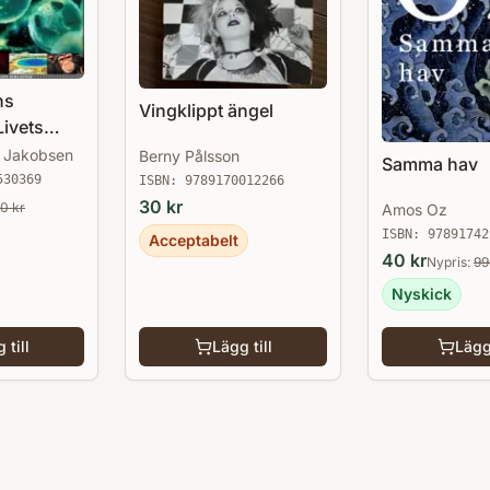
ns
Vingklippt ängel
Livets
 Jakobsen
Berny Pålsson
Samma hav
530369
ISBN:
9789170012266
30
kr
80
kr
Amos Oz
ISBN:
97891742
Acceptabelt
40
kr
Nypris:
99
Nyskick
 till
Lägg till
Lägg 