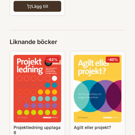
Lägg till
Liknande böcker
-
62
%
-
40
%
Projektledning upplaga
Agilt eller projekt?
8