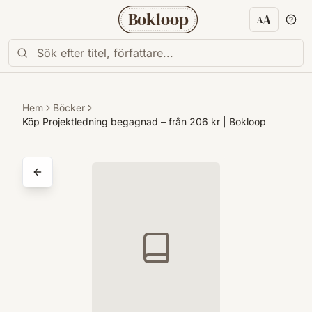
Bokloop
A
A
Textstorl
Hem
Böcker
Köp Projektledning begagnad – från 206 kr | Bokloop