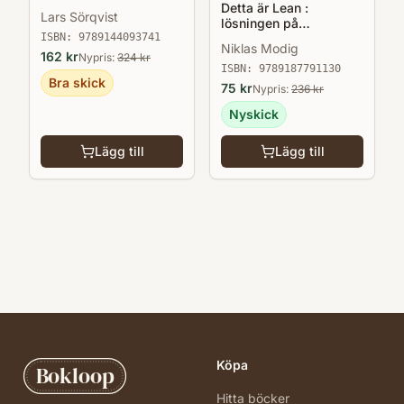
fokus på kundvärde
Detta är Lean :
Lars Sörqvist
och effektiva flöden
lösningen på
ISBN:
9789144093741
effektivitetsparadoxen
Niklas Modig
162
kr
Nypris:
324
kr
ISBN:
9789187791130
Bra skick
75
kr
Nypris:
236
kr
Nyskick
Lägg till
Lägg till
Köpa
Bokloop
Hitta böcker