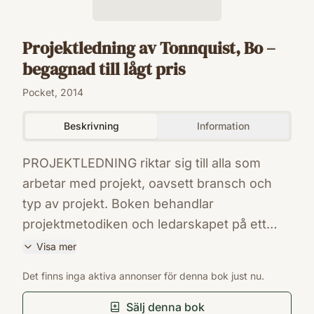
Projektledning av Tonnquist, Bo –
begagnad till lågt pris
Pocket, 2014
Beskrivning
Information
PROJEKTLEDNING riktar sig till alla som
arbetar med projekt, oavsett bransch och
typ av projekt. Boken behandlar
projektmetodiken och ledarskapet på ett
tydligt och begripligt sätt, vilket gör den lätt
Visa mer
att använda som lärobok och som handbok
ISBN
Det finns inga aktiva annonser för denna bok just nu.
vid praktiskt projektarbete eller certifiering. I
9789152326473
Förlag
den femte upplagan beskrivs på ett tydligt
Sälj denna bok