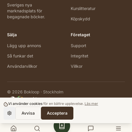
Sveriges nya
Kurslitteratur
marknadsplats för
begagnade böcker.
Köpskydd
Sälja
Företaget
Lägg upp annons
Support
Så funkar det
Integritet
Användarvillkor
Villkor
©
2026
Bokloop · Stockholm
Vi använder cookies
för en bättre upplevelse.
Läs mer
Avvisa
Acceptera