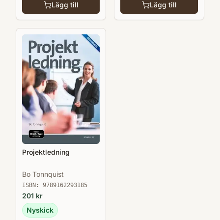
Lägg till
Lägg till
Projektledning
Bo Tonnquist
ISBN:
9789162293185
201
kr
Nyskick