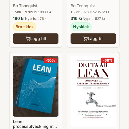
Bo Tonnquist
Bo Tonnquist
ISBN:
9789152360804
ISBN:
9789152357293
180
kr
316
kr
Nypris:
476
kr
Nypris:
527
kr
Bra skick
Nyskick
Lägg till
Lägg till
-
50
%
-
68
%
Lean :
processutveckling med