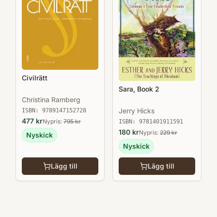
Civilrätt
Sara, Book 2
Christina Ramberg
Jerry Hicks
ISBN:
9789147152728
477
kr
Nypris:
795
kr
ISBN:
9781401911591
180
kr
Nypris:
229
kr
Nyskick
Nyskick
Lägg till
Lägg till