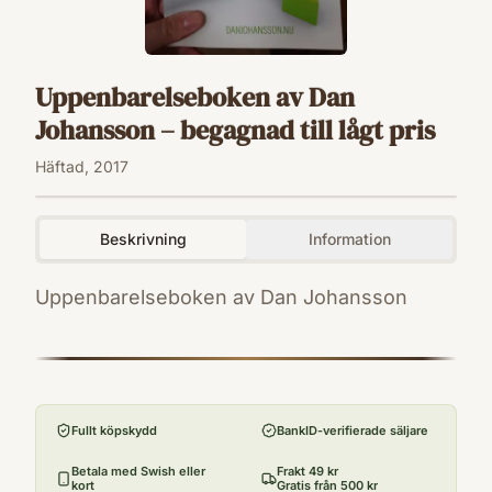
Uppenbarelseboken av Dan
Johansson – begagnad till lågt pris
Häftad, 2017
Beskrivning
Information
Uppenbarelseboken av Dan Johansson
ISBN
9789163914218
Förlag
[Dan Johansson]
Fullt köpskydd
BankID-verifierade säljare
Utgivningsår
2017
Betala med Swish eller
Frakt 49 kr
kort
Gratis från 500 kr