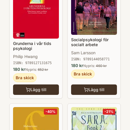
Socialpsykologi för
Grunderna i vår tids
socialt arbete
psykologi
Sam Larsson
Philip Hwang
ISBN:
9789144058771
ISBN:
9789127131675
180
kr
Nypris:
460
kr
180
kr
Nypris:
652
kr
Bra skick
Bra skick
Lägg till
Lägg till
-
40
%
-
21
%