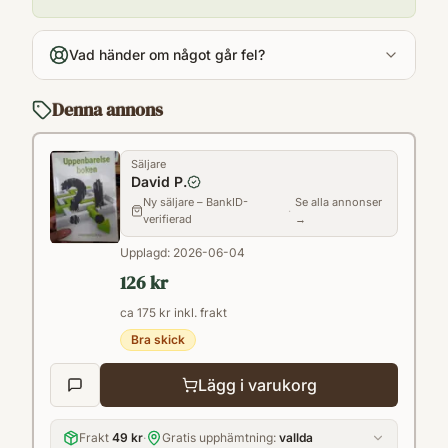
Antal sidor
212
Vad händer om något går fel?
Språk
Svenska
Denna annons
Format
Häftad
Säljare
David P.
Ny säljare – BankID-
Se alla annonser
·
verifierad
→
Upplagd:
2026-06-04
126 kr
ca 175 kr inkl. frakt
Bra skick
Lägg i varukorg
Frakt
49 kr
·
Gratis upphämtning:
vallda