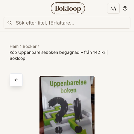
Bokloop
A
A
Textstorl
Hem
Böcker
Köp Uppenbarelseboken begagnad – från 142 kr |
Bokloop