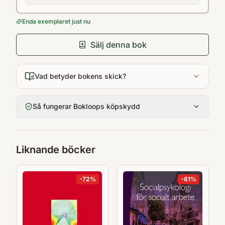
Enda exemplaret just nu
Sälj denna bok
Vad betyder bokens skick?
Så fungerar Bokloops köpskydd
Liknande böcker
-
72
%
-
61
%