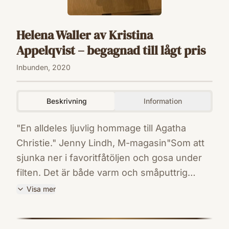
Helena Waller av Kristina
Appelqvist – begagnad till lågt pris
Inbunden, 2020
Beskrivning
Information
"En alldeles ljuvlig hommage till Agatha
Christie." Jenny Lindh, M-magasin"Som att
sjunka ner i favoritfåtöljen och gosa under
filten. Det är både varm och småputtrig
mysunderhållning med intressanta och
Visa mer
lärorika utvikningar." Tara"Svensk
ISBN
pusseldeckare när den är som bäst.
9789164206626