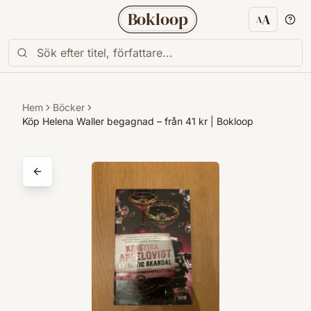
Bokloop
A
A
Textstorl
Hem
Böcker
Köp Helena Waller begagnad – från 41 kr | Bokloop