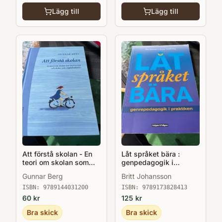
Lägg till
Lägg till
Att förstå skolan - En
Låt språket bära :
teori om skolan som
genpedagogik i
institution o skolor som
praktiken
Gunnar Berg
Britt Johansson
organisationer
ISBN:
9789144031200
ISBN:
9789173828413
60
kr
125
kr
Bra skick
Bra skick