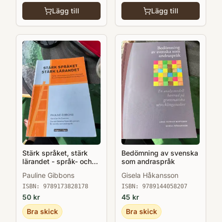
Lägg till
Lägg till
Stärk språket, stärk
Bedömning av svenska
lärandet - språk- och
som andraspråk
kunskapsutvecklande
Pauline Gibbons
Gisela Håkansson
arbetssätt för och med
andraspråkselever i
ISBN:
9789173828178
ISBN:
9789144058207
klassrummet
50
kr
45
kr
Bra skick
Bra skick