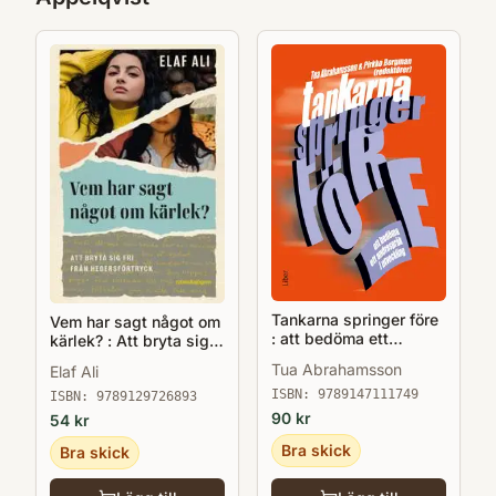
Skaraborg där Kristina också är bosatt.
Tankarna springer före
Vem har sagt något om
: att bedöma ett
kärlek? : Att bryta sig
andraspråk i utveckling
fri från hedersförtryck
Tua Abrahamsson
Elaf Ali
ISBN:
9789147111749
ISBN:
9789129726893
90
kr
54
kr
Bra skick
Bra skick