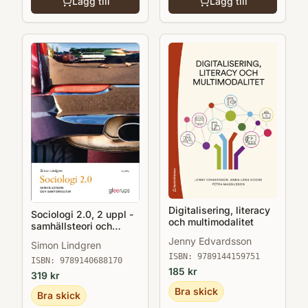
Lägg till
Lägg till
Digitalisering, literacy
Sociologi 2.0, 2 uppl -
och multimodalitet
samhällsteori och
samtidskultur
Jenny Edvardsson
Simon Lindgren
ISBN:
9789144159751
ISBN:
9789140688170
185
kr
319
kr
Bra skick
Bra skick