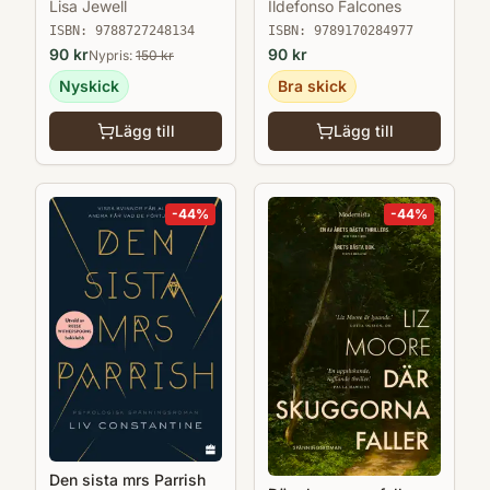
Lisa Jewell
Ildefonso Falcones
ISBN:
9788727248134
ISBN:
9789170284977
90
kr
90
kr
Nypris:
150
kr
Nyskick
Bra skick
Lägg till
Lägg till
-
44
%
-
44
%
Den sista mrs Parrish