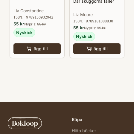
Där skuggorna faller
Liv Constantine
Liz Moore
ISBN:
9789150932942
ISBN:
9789181088830
55
kr
Nypris:
99
kr
55
kr
Nypris:
99
kr
Nyskick
Nyskick
Lägg till
Lägg till
Köpa
Bokloop
Hitta böcker