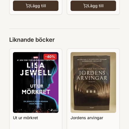
Lägg till
Lägg till
Liknande böcker
-
40
%
Ut ur mörkret
Jordens arvingar