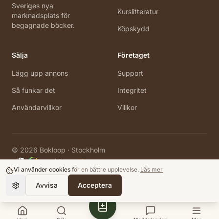
Sveriges nya
Kurslitteratur
marknadsplats för
begagnade böcker.
Köpskydd
Sälja
Företaget
Lägg upp annons
Support
Så funkar det
Integritet
Användarvillkor
Villkor
©
2026
Bokloop · Stockholm
Vi använder cookies
för en bättre upplevelse.
Läs mer
Avvisa
Acceptera