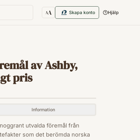
A
Skapa konto
Hjälp
A
Textstorlek
öremål av Ashby,
gt pris
Information
 noggrant utvalda föremål från
rtefakter som det berömda norska