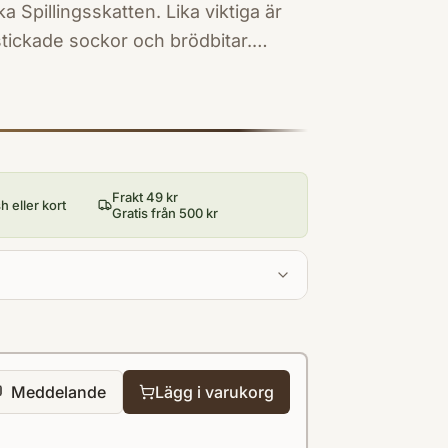
skatten. Lika viktiga är
ickade sockor och brödbitar.
lick i livet under vikingatiden.
id University of York. Hans
 regioner och Skandinavien, före,
t i Cambridge.
Frakt 49 kr
 eller kort
Gratis från 500 kr
Meddelande
Lägg i varukorg