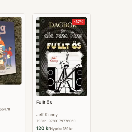
-
37
%
Fullt ös
66478
Jeff Kinney
ISBN:
9789179776060
120
kr
Nypris:
189
kr