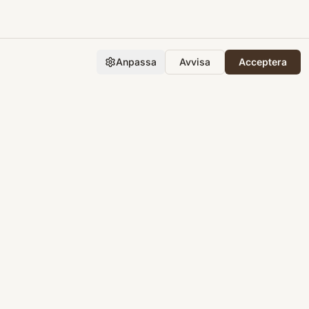
Anpassa
Avvisa
Acceptera
Företaget
Support
Integritet
Villkor