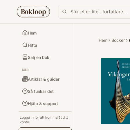
Bokloop
Hem
Hem
Böcker
Hitta
Sälj en bok
MER
Artiklar & guider
Så funkar det
Hjälp & support
Logga in för att komma åt ditt
konto.