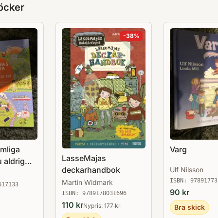
öcker
-
38
%
emliga
Varg
LasseMajas
 aldrig
deckarhandbok
Ulf Nilsson
ISBN:
97891773
Martin Widmark
617133
90
kr
ISBN:
9789178031696
110
kr
Nypris:
177
kr
Bra skick