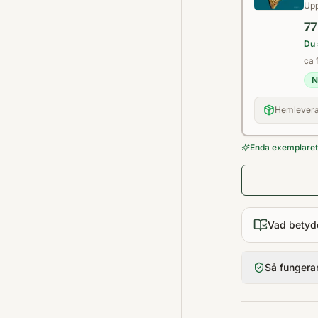
Upp
77
Du 
ca 
N
Hemlevera
Enda exemplaret 
Vad betyd
Så fungera