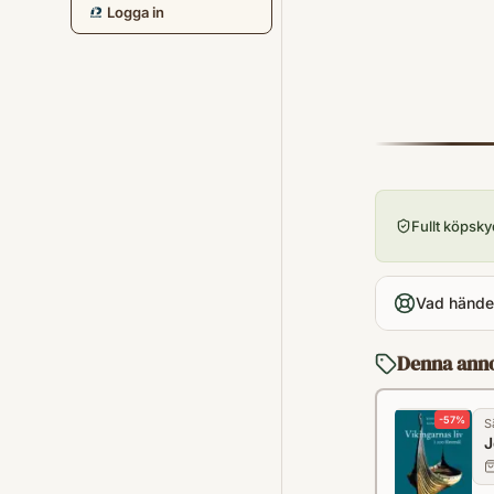
Logga in
Fullt köpsk
Vad händer
Denna ann
-
57
%
S
J