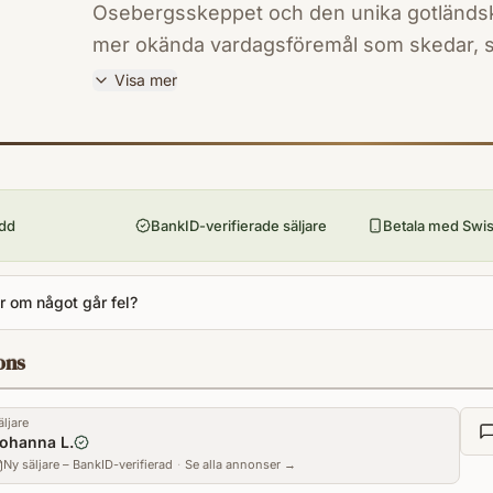
Osebergsskeppet och den unika gotländska Spillings
mer okända vardagsföremål som skedar, st
Sammantaget ger boken en fascinerande inb
Visa mer
STEVE ASHBY är arkeolog och undervisar v
ISBN
specialitet är relationerna mellan brittiska
9789177797074
Förlag
under och efter vikingatiden. ALISON LEONARD är specialist på vikingatidens
Lind & Co
arkeologi. Hon undervisar vid universitete
ydd
BankID-verifierade säljare
Betala med Swish
Utgivningsår
2019
Antal sidor
 om något går fel?
287
Språk
ons
Svenska
Format
äljare
Inbunden
ohanna L.
Ny säljare – BankID-verifierad
·
Se alla annonser →