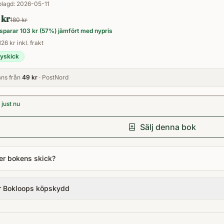
lagd:
2026-05-11
 kr
180 kr
sparar
103 kr
(
57
%) jämfört med nypris
126 kr inkl. frakt
yskick
ns från
49 kr
· PostNord
just nu
Sälj denna bok
er bokens skick?
r Bokloops köpskydd