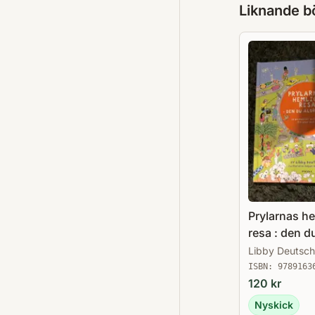
Liknande b
Prylarnas h
resa : den du
ser
Libby Deutsch
ISBN:
9789163
120
kr
Nyskick