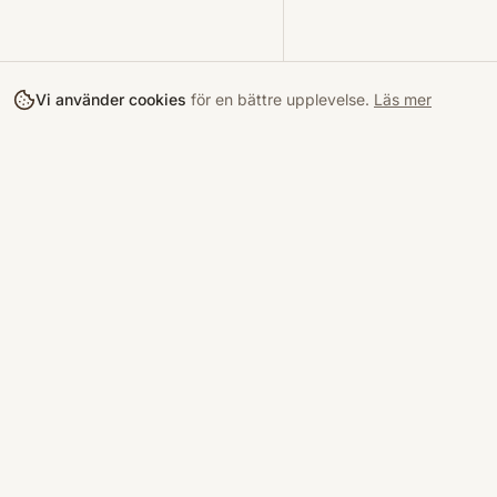
Vi använder cookies
för en bättre upplevelse.
Läs mer
Köpa
Bokloop
Hitta böcke
Sveriges nya marknadsplats för
begagnade böcker.
Kurslitterat
Köpskydd