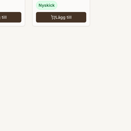
Nyskick
till
Lägg till