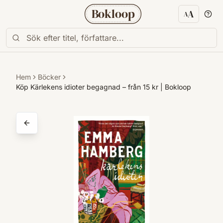
Bokloop
A
A
Textstorl
Hem
Böcker
Köp Kärlekens idioter begagnad – från 15 kr | Bokloop