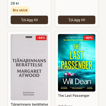
28
kr
decennierna har hon etablerat sig som en av
Bra skick
Sveriges främsta skönlitterära författare,
med storsäljande succéer som Resten av
Lägg till
Lägg till
allt är vårt (2019) och Je m'appelle Agneta
(2021). Hon har även skrivit den originella
-
44
%
-
40
%
och uppskattade kokboken Au pif! Franska
recept och små berättelser (2022).
The Last Passenger
Tjänarinnans berättelse