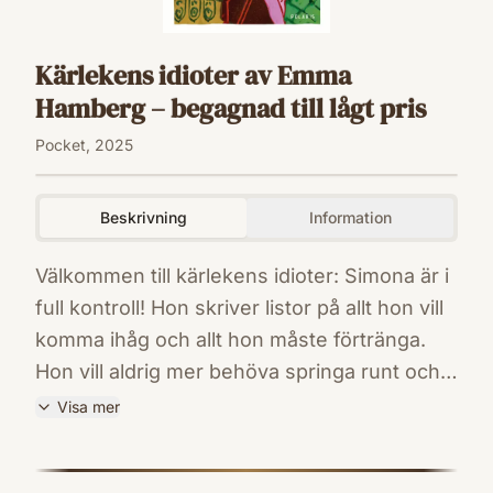
Kärlekens idioter av Emma
Hamberg – begagnad till lågt pris
Pocket, 2025
Beskrivning
Information
Välkommen till kärlekens idioter: Simona är i
full kontroll! Hon skriver listor på allt hon vill
komma ihåg och allt hon måste förtränga.
Hon vill aldrig mer behöva springa runt och
leta efter sitt krossade hjärta eller andra
Visa mer
kroppsdelar. Men om en månad tar sonen
ISBN
Albin studenten, sen kanske han bara drar
9789180663069