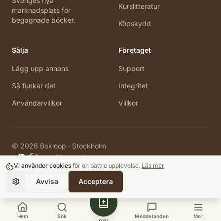
Sveriges nya
Kurslitteratur
marknadsplats för
begagnade böcker.
Köpskydd
Sälja
Företaget
Lägg upp annons
Support
Så funkar det
Integritet
Användarvillkor
Villkor
©
2026
Bokloop · Stockholm
Vi använder cookies
för en bättre upplevelse.
Läs mer
Avvisa
Acceptera
Hem
Sök
Meddelanden
Mer