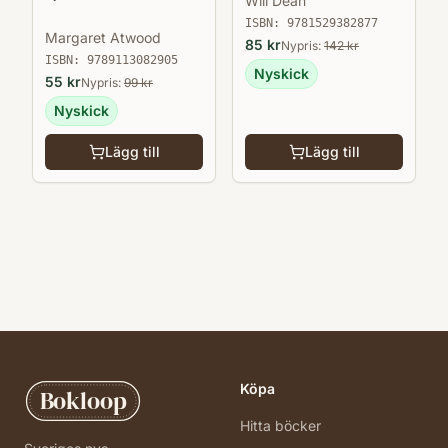
Will Dean
ISBN:
9781529382877
Margaret Atwood
85
kr
Nypris:
142
kr
ISBN:
9789113082905
Nyskick
55
kr
Nypris:
99
kr
Nyskick
Lägg till
Lägg till
Köpa
Bokloop
Hitta böcker