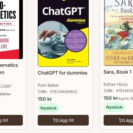
ernetics
Sara, Book 1
on
ChatGPT for dummies
Esther Hicks
Pam Baker
111887
ISBN:
97814019
ISBN:
9781394204632
306
kr
150
kr
150
kr
Nypris:
1
Nyskick
Nyskick
 till
Lägg till
Lägg 