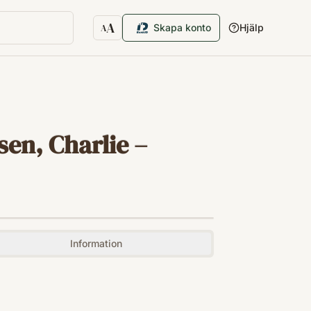
A
Skapa konto
Hjälp
A
Textstorlek
en, Charlie –
Information