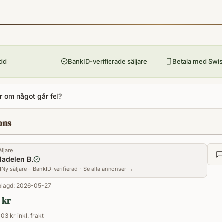
9789186540784
Förlag
Tago
Utgivningsår
1995
ydd
BankID-verifierade säljare
Betala med Swish
Antal sidor
54
 om något går fel?
Språk
Svenska
ons
Format
Paperback
äljare
adelen B.
Ny säljare – BankID-verifierad
·
Se alla annonser →
lagd:
2026-05-27
 kr
103 kr inkl. frakt