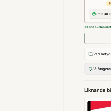
B
Frakt
49 k
Enda exemplaret 
Vad betyd
Så fungera
Liknande b