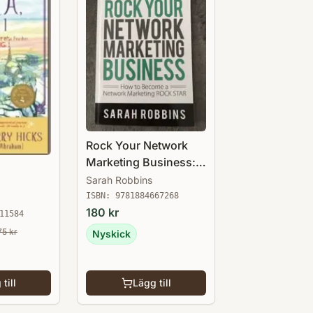
Rock Your Network
Marketing Business:
How to Become a
Sarah Robbins
Network Marketing
ISBN:
9781884667268
Rock Star
180
kr
11584
75
kr
Nyskick
till
Lägg till