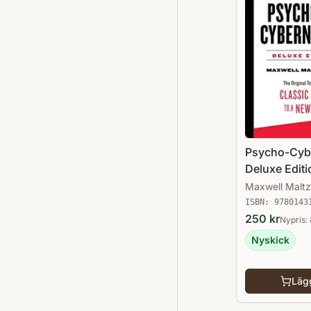
Psycho-Cyb
Deluxe Editi
Maxwell Maltz
ISBN:
9780143
250
kr
Nypris:
Nyskick
Lägg