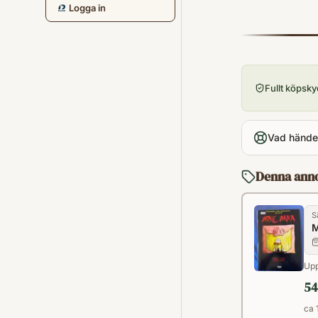
Logga in
Fullt köpsk
Vad händer
Denna ann
S
M
Upp
54
ca 