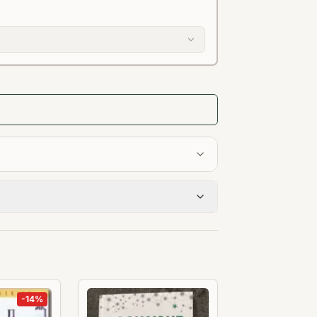
-
14
%