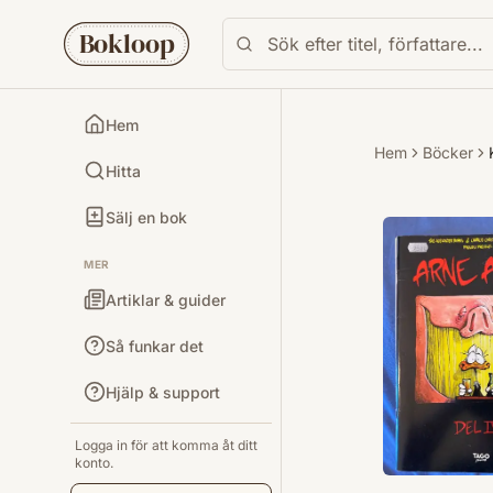
Bokloop
Hem
Hem
Böcker
Hitta
Sälj en bok
MER
Artiklar & guider
Så funkar det
Hjälp & support
Logga in för att komma åt ditt
konto.