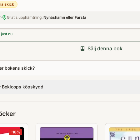
ra skick
r
·
Gratis upphämtning:
Nynäshamn eller Farsta
just nu
Sälj denna bok
er bokens skick?
r Bokloops köpskydd
öcker
-
18
%