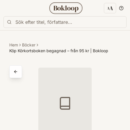
Bokloop
A
A
Textstorl
Hem
Böcker
Köp Körkortsboken begagnad – från 95 kr | Bokloop