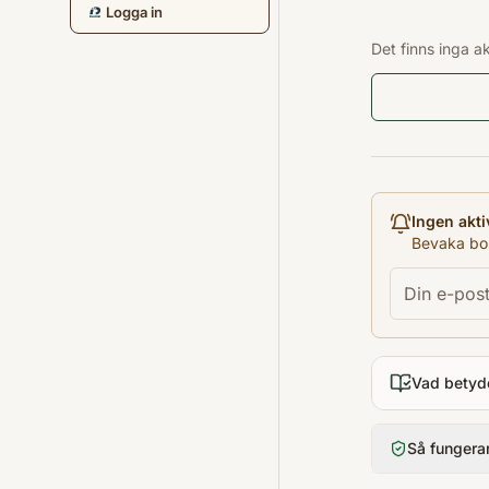
Logga in
Det finns inga a
Ingen akti
Bevaka bok
Vad betyd
Så fungera