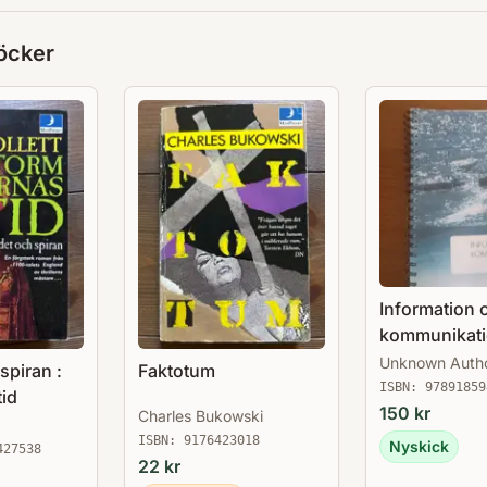
öcker
Information 
kommunikat
Unknown Auth
spiran :
Faktotum
ISBN:
97891859
tid
150
kr
Charles Bukowski
ISBN:
9176423018
Nyskick
427538
22
kr