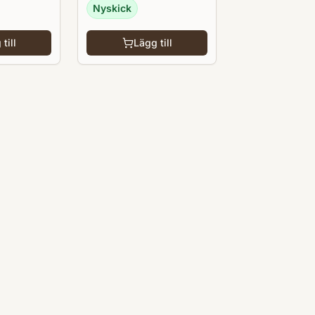
Nyskick
till
Lägg till