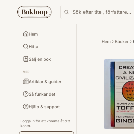
Bokloop
Hem
Hem
Böcker
Hitta
Sälj en bok
MER
Artiklar & guider
Så funkar det
Hjälp & support
Logga in för att komma åt ditt
konto.