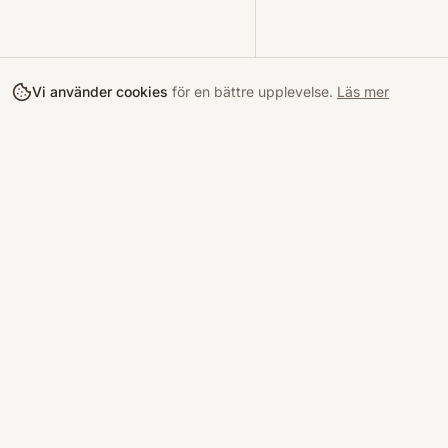
Vi använder cookies
för en bättre upplevelse.
Läs mer
Köpa
Bokloop
Hitta böcke
Sveriges nya marknadsplats för
begagnade böcker.
Kurslitterat
Köpskydd