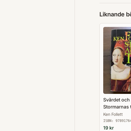
Liknande b
Svärdet och 
Stormarnas 
Ken Follett
ISBN:
9789176
19
kr