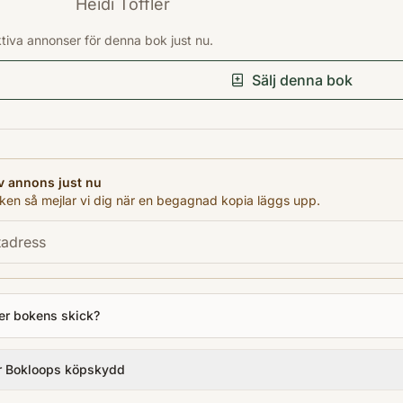
Heidi Toffler
ISBN
ktiva annonser för denna bok just nu.
1570362238
Förlag
Sälj denna bok
Atlanta : Turner
Utgivningsår
1995
Språk
v annons just nu
English
en så mejlar vi dig när en begagnad kopia läggs upp.
Format
Paperback
er bokens skick?
r Bokloops köpskydd