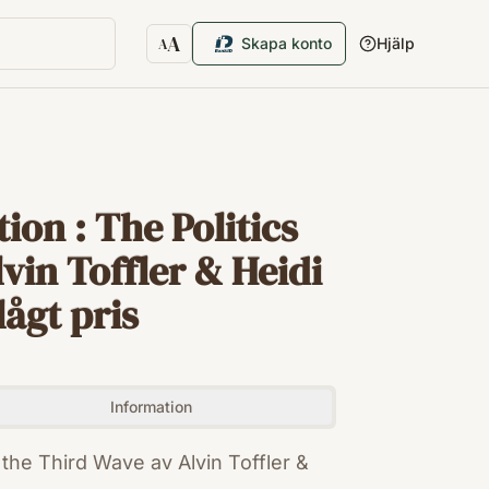
A
Skapa konto
Hjälp
A
Textstorlek
ion : The Politics
vin Toffler & Heidi
lågt pris
Information
f the Third Wave av Alvin Toffler &