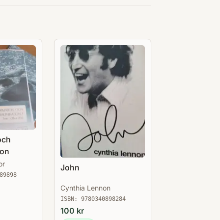
och
ion
or
John
89898
Cynthia Lennon
ISBN:
9780340898284
100
kr