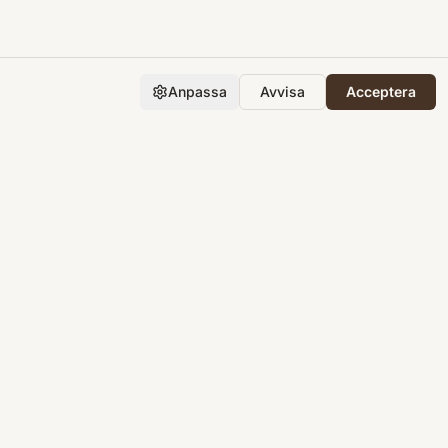
Anpassa
Avvisa
Acceptera
Företaget
Support
Integritet
Villkor