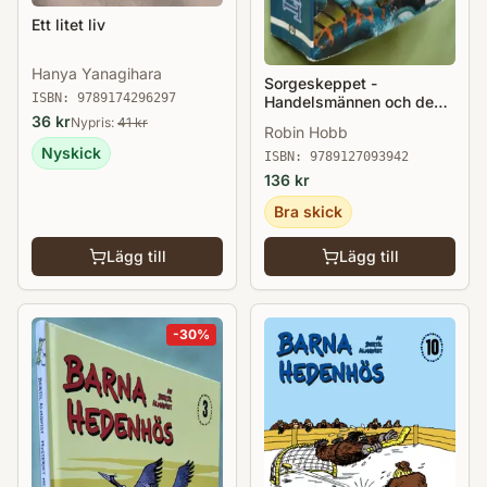
Ett litet liv
Hanya Yanagihara
Sorgeskeppet -
ISBN:
9789174296297
Handelsmännen och de
magiska skeppen
36
kr
Nypris:
41
kr
Robin Hobb
Nyskick
ISBN:
9789127093942
136
kr
Bra skick
Lägg till
Lägg till
-
30
%