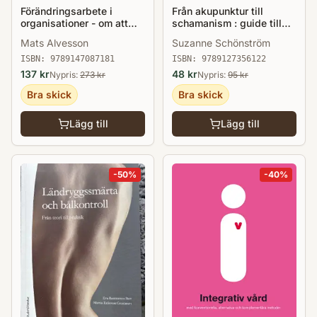
Förändringsarbete i
Från akupunktur till
organisationer - om att
schamanism : guide till
utveckla företagskulturer
komplementär- och
Mats Alvesson
Suzanne Schönström
alternativmedicin
ISBN:
9789147087181
ISBN:
9789127356122
137
kr
48
kr
Nypris:
273
kr
Nypris:
95
kr
Bra skick
Bra skick
Lägg till
Lägg till
-
50
%
-
40
%