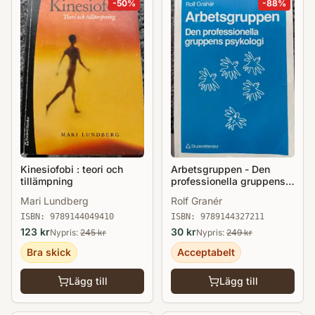
-
50
%
-
88
%
Kinesiofobi : teori och
Arbetsgruppen - Den
tillämpning
professionella gruppens
psykologi
Mari Lundberg
Rolf Granér
ISBN:
9789144049410
ISBN:
9789144327211
123
kr
30
kr
Nypris:
245
kr
Nypris:
249
kr
Bra skick
Acceptabelt
Lägg till
Lägg till