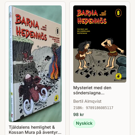
Mysteriet med den
sönderslagna
skiffertavlan - Barna
Bertil Almqvist
Hedenhös 6
ISBN:
9789186085117
98
kr
Nyskick
Tjäldalens hemlighet &
Kossan Mura på äventyr -