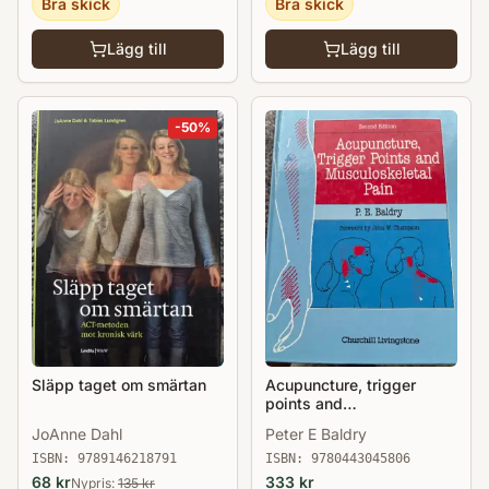
Bra skick
Bra skick
Lägg till
Lägg till
-
50
%
Släpp taget om smärtan
Acupuncture, trigger
points and
musculoskeletal pain
JoAnne Dahl
Peter E Baldry
ISBN:
9789146218791
ISBN:
9780443045806
68
kr
333
kr
Nypris:
135
kr