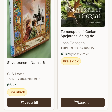
Tornerspelen i Gorlan -
Spejarens lärling de
första åren
John Flanagan
ISBN:
9789132166815
41
kr
Nypris:
222
kr
Bra skick
Silvertronen - Narnia 6
C. S Lewis
ISBN:
9789163833946
66
kr
Bra skick
Lägg till
Lägg till