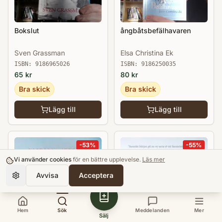
Bokslut
ångbåtsbefälhavaren
Sven Grassman
Elsa Christina Ek
ISBN:
9186965026
ISBN:
9186250035
65
kr
80
kr
Bra skick
Bra skick
Lägg till
Lägg till
-
53
%
-
55
%
Vi använder cookies
för en bättre upplevelse.
Läs mer
Avvisa
Acceptera
Hem
Sök
Meddelanden
Mer
Sälj