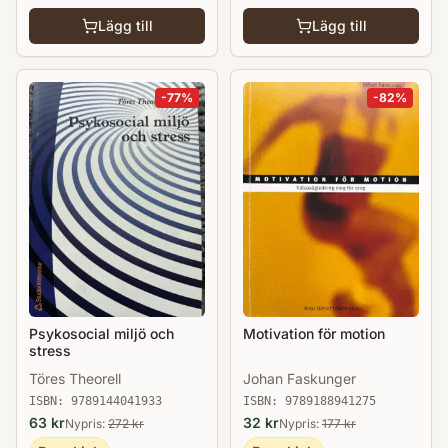
Lägg till
Lägg till
-
77
%
-
82
%
Psykosocial miljö och
Motivation för motion
stress
Töres Theorell
Johan Faskunger
ISBN:
9789144041933
ISBN:
9789188941275
63
kr
32
kr
Nypris:
272
kr
Nypris:
177
kr