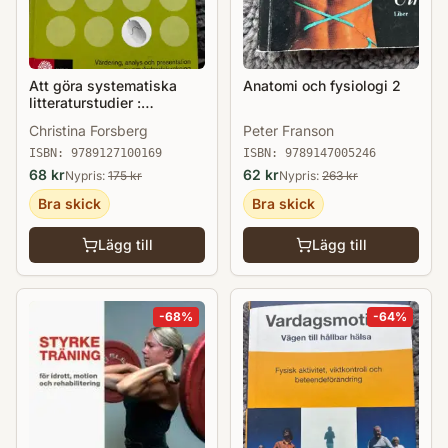
Att göra systematiska
Anatomi och fysiologi 2
litteraturstudier :
värdering, analys och
Christina Forsberg
Peter Franson
presentation av
omvårdnadsforskning
ISBN:
9789127100169
ISBN:
9789147005246
68
kr
62
kr
Nypris:
175
kr
Nypris:
263
kr
Bra skick
Bra skick
Lägg till
Lägg till
-
68
%
-
64
%