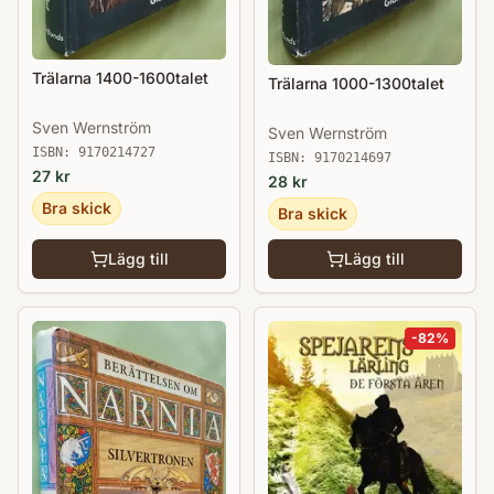
Trälarna 1400-1600talet
Trälarna 1000-1300talet
Sven Wernström
Sven Wernström
ISBN:
9170214727
ISBN:
9170214697
27
kr
28
kr
Bra skick
Bra skick
Lägg till
Lägg till
-
82
%