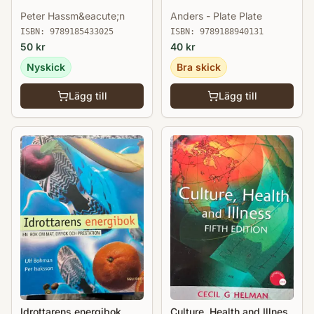
Peter Hassm&eacute;n
Anders - Plate Plate
ISBN:
9789185433025
ISBN:
9789188940131
50
kr
40
kr
Nyskick
Bra skick
Lägg till
Lägg till
Idrottarens energibok
Culture, Health and Illnes