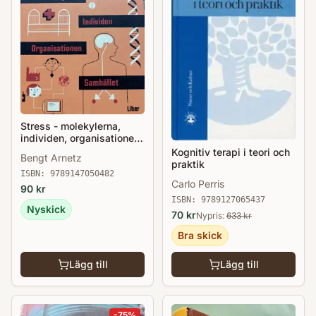
Stress - molekylerna,
individen, organisationen,
samhället
Kognitiv terapi i teori och
Bengt Arnetz
praktik
ISBN:
9789147050482
Carlo Perris
90
kr
ISBN:
9789127065437
Nyskick
70
kr
Nypris:
633
kr
Bra skick
Lägg till
Lägg till
-
75
%