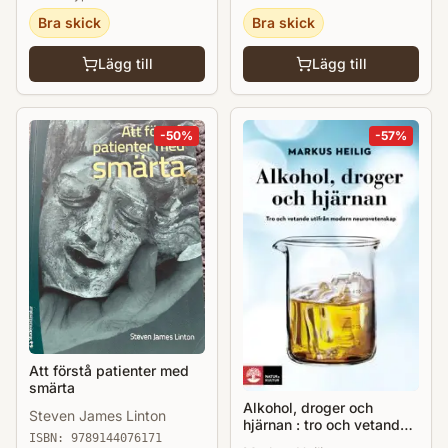
Bra skick
Bra skick
Lägg till
Lägg till
-
50
%
-
57
%
Att förstå patienter med
smärta
Alkohol, droger och
Steven James Linton
hjärnan : tro och vetande
ISBN:
9789144076171
utifrån modern