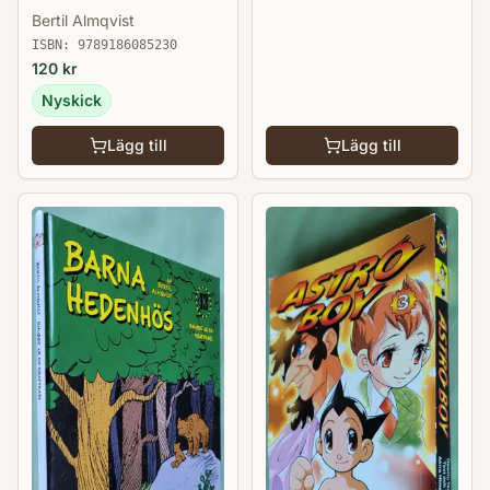
Barna Hedenhös 9
Bertil Almqvist
ISBN:
9789186085230
120
kr
Nyskick
Lägg till
Lägg till