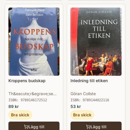
Kroppens budskap
Inledning till etiken
Th&eacute;r&egrave;se
Göran Collste
Bertherat
ISBN:
9789146172512
ISBN:
9789144022116
89
kr
53
kr
Bra skick
Bra skick
Lägg till
Lägg till