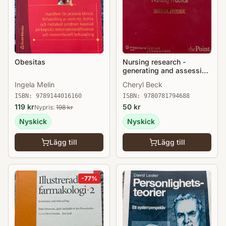
Obesitas
Nursing research -
generating and assessing
evidence for nursing
Ingela Melin
Cheryl Beck
practice
ISBN:
9789144016160
ISBN:
9780781794688
119
kr
50
kr
Nypris:
198
kr
Nyskick
Nyskick
Lägg till
Lägg till
-
77
%