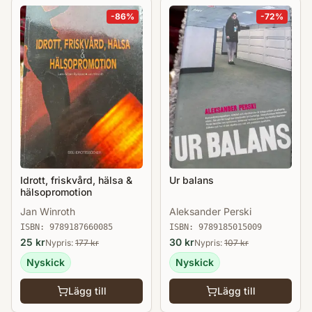
-
86
%
-
72
%
Idrott, friskvård, hälsa &
Ur balans
hälsopromotion
Jan Winroth
Aleksander Perski
ISBN:
9789187660085
ISBN:
9789185015009
25
kr
30
kr
Nypris:
177
kr
Nypris:
107
kr
Nyskick
Nyskick
Lägg till
Lägg till