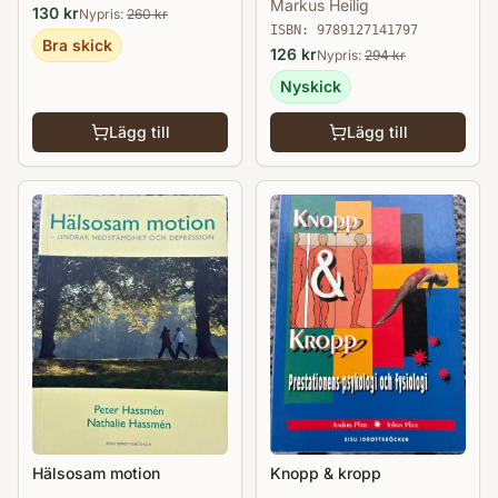
Markus Heilig
neurovetenskap
130
kr
Nypris:
260
kr
ISBN:
9789127141797
Bra skick
126
kr
Nypris:
294
kr
Nyskick
Lägg till
Lägg till
Hälsosam motion
Knopp & kropp