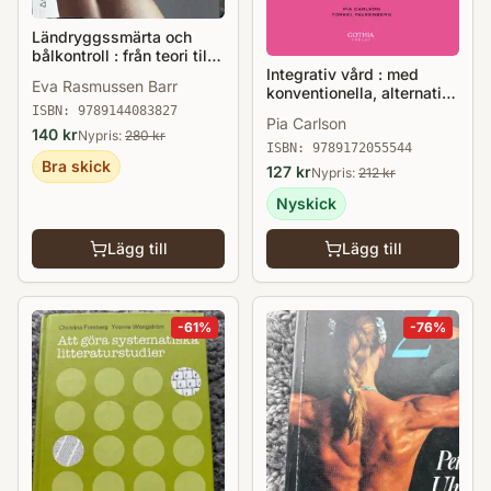
Ländryggssmärta och
bålkontroll : från teori till
Integrativ vård : med
praktik
Eva Rasmussen Barr
konventionella, alternativa
och komplementära
ISBN:
9789144083827
Pia Carlson
metoder
140
kr
Nypris:
280
kr
ISBN:
9789172055544
Bra skick
127
kr
Nypris:
212
kr
Nyskick
Lägg till
Lägg till
-
61
%
-
76
%