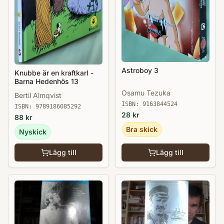
Astroboy 3
Knubbe är en kraftkarl -
Barna Hedenhös 13
Osamu Tezuka
Bertil Almqvist
ISBN:
9163844524
ISBN:
9789186085292
28
kr
88
kr
Bra skick
Nyskick
Lägg till
Lägg till