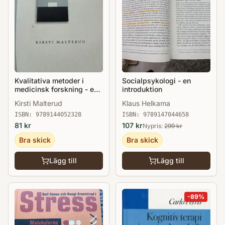
Kvalitativa metoder i
Socialpsykologi - en
medicinsk forskning - en
introduktion
introduktion
Kirsti Malterud
Klaus Helkama
ISBN:
9789144052328
ISBN:
9789147044658
81
kr
107
kr
Nypris:
299
kr
Bra skick
Bra skick
Lägg till
Lägg till
-
89
%