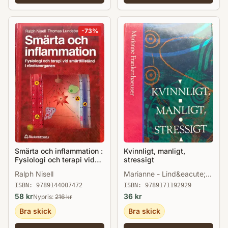
-
73
%
Smärta och inflammation :
Kvinnligt, manligt,
Fysiologi och terapi vid
stressigt
smärttillstånd i
Ralph Nisell
Marianne - Lind&eacute;n
rörelseorganen
Frankenhaeuser
ISBN:
9789144007472
ISBN:
9789171192929
58
kr
36
kr
Nypris:
216
kr
Bra skick
Bra skick