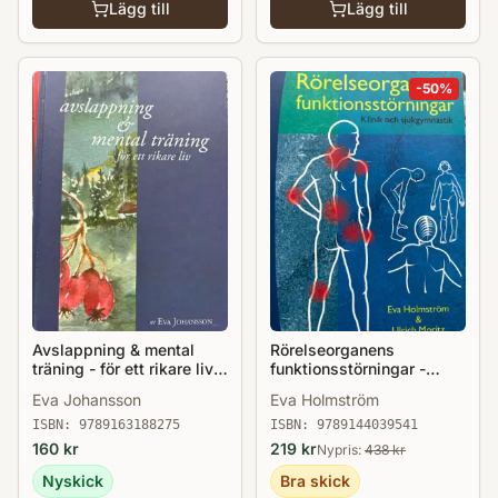
Lägg till
Lägg till
-
50
%
Avslappning & mental
Rörelseorganens
träning - för ett rikare liv -
funktionsstörningar -
en praktisk handledning i
Klinik och sjukgymnastik
Eva Johansson
Eva Holmström
personlig utveckling
ISBN:
9789163188275
ISBN:
9789144039541
160
kr
219
kr
Nypris:
438
kr
Nyskick
Bra skick