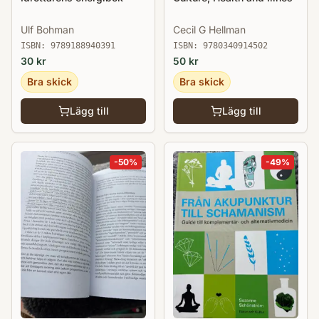
Ulf Bohman
Cecil G Hellman
ISBN:
9789188940391
ISBN:
9780340914502
30
kr
50
kr
Bra skick
Bra skick
Lägg till
Lägg till
-
50
%
-
49
%