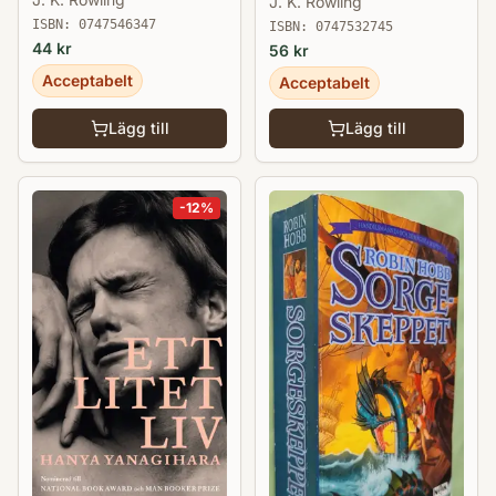
J. K. Rowling
ISBN:
0747546347
ISBN:
0747532745
44
kr
56
kr
Acceptabelt
Acceptabelt
Lägg till
Lägg till
-
12
%