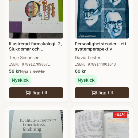
Illustrerad farmakologi. 2,
Personlighetsteorier - ett
Sjukdomar och
systemperspektiv
behandling
Terje Simonsen
David Lester
ISBN:
9789127098671
ISBN:
9789144001043
59
kr
60
kr
Nypris:
260
kr
Nyskick
Nyskick
Lägg till
Lägg till
-
64
%