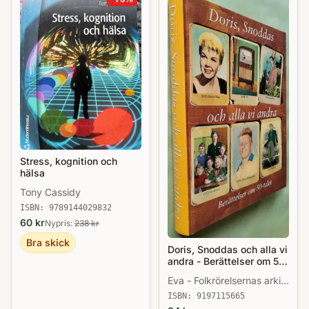
Stress, kognition och
hälsa
Tony Cassidy
ISBN:
9789144029832
60
kr
Nypris:
238
kr
Bra skick
Doris, Snoddas och alla vi
andra - Berättelser om 50-
talet
Eva - Folkrörelsernas arkiv
i örebro län - Föreningen
ISBN:
9197115665
Liv i Sverige Dahlström