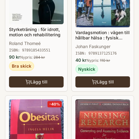
Styrketräning : för idrott,
Vardagsmotion : vägen till
motion och rehabilitering
hållbar hälsa : fysisk
aktivitet, viktkontroll och
Roland Thomeé
Johan Faskunger
beteendeförändring
ISBN:
9789185433551
ISBN:
9789137125176
90
kr
Nypris:
284
kr
40
kr
Nypris:
110
kr
Bra skick
Nyskick
Lägg till
Lägg till
-
40
%