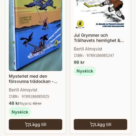
Jul Grymmer och
Trälhavets hemlighet &
Den stora
Bertil Almqvist
issmockimatchen - Barna
Hedenhös 10
ISBN:
9789186085247
96
kr
Nyskick
Mysteriet med den
försvunna trädockan -
Barna Hedenhös 3
Bertil Almqvist
ISBN:
9789186085025
48
kr
Nypris:
69
kr
Nyskick
Lägg till
Lägg till