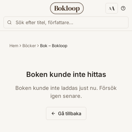
Bokloop
A
A
Textstorl
Hem
Böcker
Bok – Bokloop
Boken kunde inte hittas
Boken kunde inte laddas just nu. Försök
igen senare.
Gå tillbaka