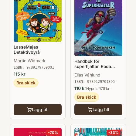
LasseMajas
Detektivbyrå
Martin Widmark
Handbok för
superhjältar. Röda
ISBN:
9789179759001
masken
115
kr
Elias Våhlund
ISBN:
9789129701395
Bra skick
110
kr
Nypris:
178
kr
Bra skick
Lägg till
Lägg till
-
70
%
-
33
%