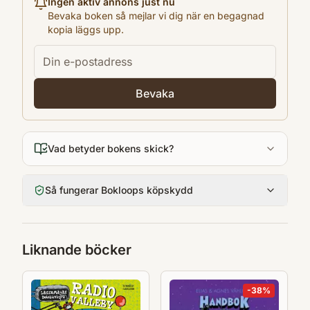
Ingen aktiv annons just nu
239
Bevaka boken så mejlar vi dig när en begagnad
kopia läggs upp.
Språk
Svenska
Format
Inbunden
Bevaka
Vad betyder bokens skick?
Så fungerar Bokloops köpskydd
Liknande böcker
-
38
%