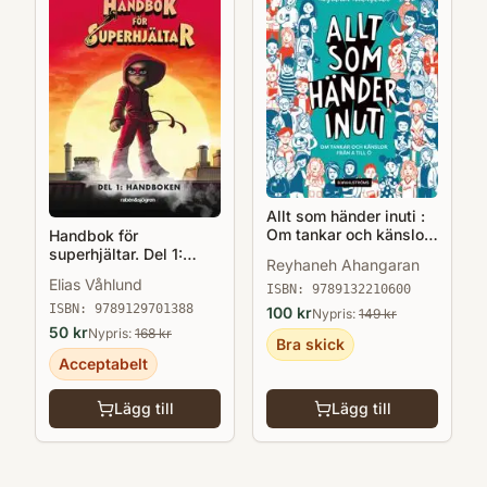
Allt som händer inuti :
Om tankar och känslor
Handbok för
från A till Ö
superhjältar. Del 1:
Reyhaneh Ahangaran
Handboken
Elias Våhlund
ISBN:
9789132210600
ISBN:
9789129701388
100
kr
Nypris:
149
kr
50
kr
Nypris:
168
kr
Bra skick
Acceptabelt
Lägg till
Lägg till