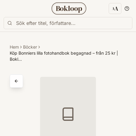
Bokloop
A
A
Textstorl
Hem
Böcker
Köp Bonniers lilla fotohandbok begagnad – från 25 kr |
Bokl…