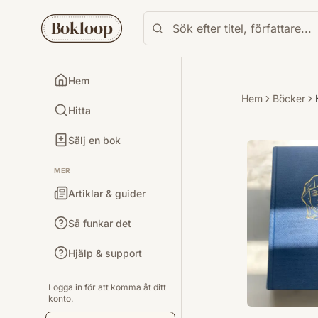
Bokloop
Hem
Hem
Böcker
Hitta
Sälj en bok
MER
Artiklar & guider
Så funkar det
Hjälp & support
Logga in för att komma åt ditt
konto.