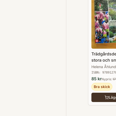
Trädgårdsdes
stora och s
trädgårdar
Helena Åhlund
ISBN:
9789127
85
kr
Nypris:
1
Bra skick
Lägg