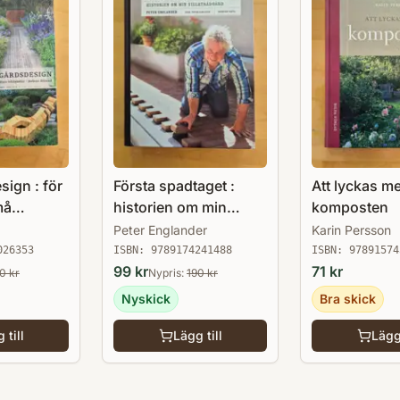
ign : för
Första spadtaget :
Att lyckas m
må
historien om min
komposten
villaträdgård och
Peter Englander
Karin Persson
några till ...
026353
ISBN:
9789174241488
ISBN:
97891574
99
kr
71
kr
70
kr
Nypris:
190
kr
Nyskick
Bra skick
 till
Lägg till
Lägg 