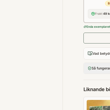
B
Frakt
49 k
Enda exemplaret 
Vad betyd
Så fungera
Liknande b