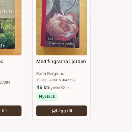
ed
Med fingrarna i jorden
Karin Berglund
ISBN:
9789151847597
57394
49
kr
Nypris:
82
kr
Nyskick
till
Lägg till