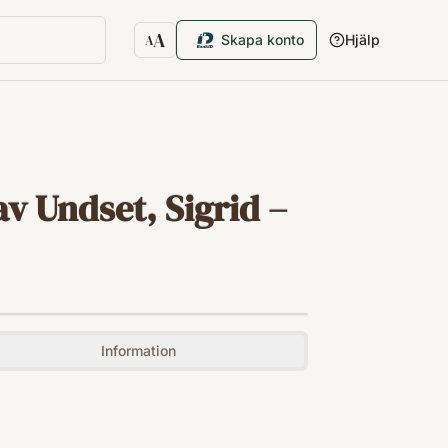
A
Skapa konto
Hjälp
A
Textstorlek
av Undset, Sigrid –
Information