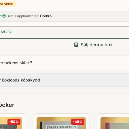
ra skick
r
·
Gratis upphämtning:
Örebro
just nu
Sälj denna bok
er bokens skick?
r Bokloops köpskydd
öcker
-
50
%
-
48
%