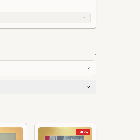
-
40
%