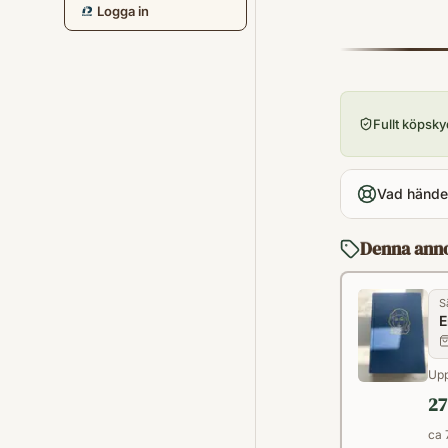
Logga in
Fullt köpsk
Vad händer
Denna ann
S
E
Upp
27
ca 