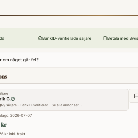
9118211429
Förlag
Norstedt
Utgivningsår
1982
ydd
BankID-verifierade säljare
Betala med Swish
Antal sidor
859
 om något går fel?
Språk
Svenska
ons
Format
Inbunden
äljare
rik G.
Ny säljare – BankID-verifierad
·
Se alla annonser →
lagd:
2026-07-07
 kr
76 kr inkl. frakt