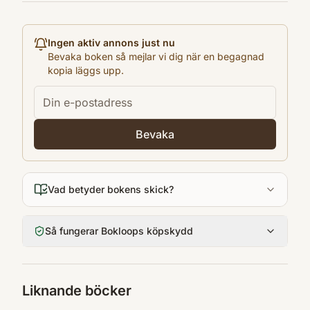
1979
Antal sidor
Ingen aktiv annons just nu
509
Bevaka boken så mejlar vi dig när en begagnad
kopia läggs upp.
Språk
Svenska
Format
Paperback
Bevaka
Vad betyder bokens skick?
Så fungerar Bokloops köpskydd
Liknande böcker