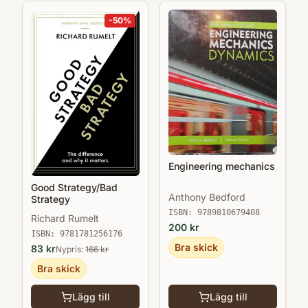
-
50
%
Engineering mechanics
Good Strategy/Bad
Anthony Bedford
Strategy
ISBN:
9789810679408
Richard Rumelt
200
kr
ISBN:
9781781256176
Bra skick
83
kr
Nypris:
166
kr
Bra skick
Lägg till
Lägg till