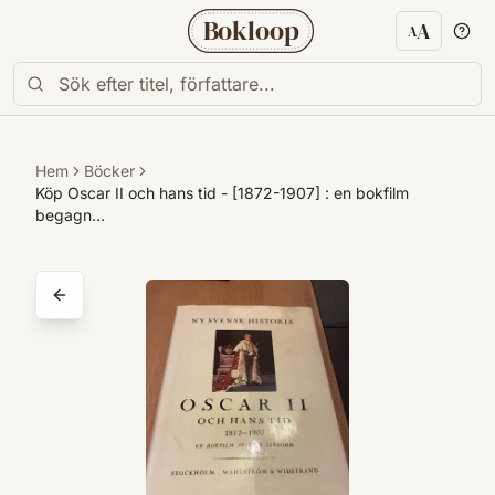
Bokloop
A
A
Textstorl
Hem
Böcker
Köp Oscar II och hans tid - [1872-1907] : en bokfilm
begagn…