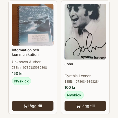
Information och
kommunikation
Unknown Author
John
ISBN:
9789185989898
150
kr
Cynthia Lennon
Nyskick
ISBN:
9780340898284
100
kr
Nyskick
Lägg till
Lägg till