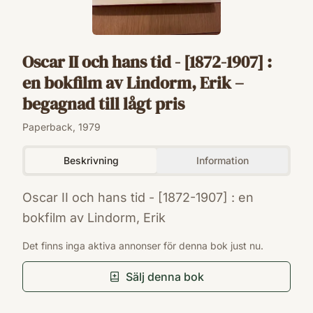
Oscar II och hans tid - [1872-1907] :
en bokfilm av Lindorm, Erik –
begagnad till lågt pris
Paperback, 1979
Beskrivning
Information
Oscar II och hans tid - [1872-1907] : en
bokfilm av Lindorm, Erik
ISBN
Det finns inga aktiva annonser för denna bok just nu.
9146133755
Förlag
Sälj denna bok
Wahlström & Widstrand
Utgivningsår