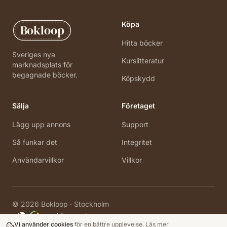
Köpa
Bokloop
Hitta böcker
Sveriges nya
Kurslitteratur
marknadsplats för
begagnade böcker.
Köpskydd
Sälja
Företaget
Lägg upp annons
Support
Så funkar det
Integritet
Användarvillkor
Villkor
©
2026
Bokloop · Stockholm
Vi använder cookies
för en bättre upplevelse.
Läs mer