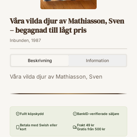
Våra vilda djur av Mathiasson, Sven
– begagnad till lågt pris
Inbunden, 1987
Beskrivning
Information
Våra vilda djur av Mathiasson, Sven
ISBN
9151820099
Förlag
Prisma
Fullt köpskydd
BankID-verifierade säljare
Utgivningsår
1987
Betala med Swish eller
Frakt 49 kr
kort
Gratis från 500 kr
Antal sidor