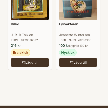
Bilbo
Fyrväktaren
J. R. R Tolkien
Jeanette Winterson
ISBN:
9129536332
ISBN:
9789170280306
216
kr
100
kr
Nypris:
130
kr
Bra skick
Nyskick
Lägg till
Lägg till