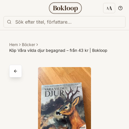
Bokloop
A
A
Textstorl
Hem
Böcker
Köp Våra vilda djur begagnad – från 43 kr | Bokloop