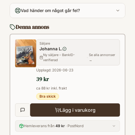
280
Vad händer om något går fel?
Språk
Svenska
Denna annons
Format
Inbunden
Säljare
Johanna L.
Ny säljare – BankID-
Se alla annonser
·
verifierad
→
Upplagd:
2026-06-23
39 kr
ca 88 kr inkl. frakt
Bra skick
Lägg i varukorg
Hemleverans från
49 kr
· PostNord