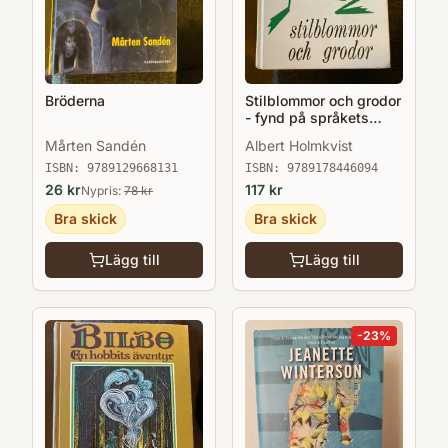
Bröderna
Stilblommor och grodor
- fynd på språkets
gröna ängar
Mårten Sandén
Albert Holmkvist
ISBN:
9789129668131
ISBN:
9789178446094
26
kr
117
kr
Nypris:
78
kr
Bra skick
Bra skick
Lägg till
Lägg till
-
23
%