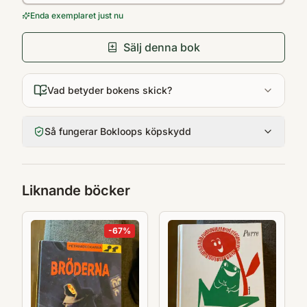
Enda exemplaret just nu
Sälj denna bok
Vad betyder bokens skick?
Så fungerar Bokloops köpskydd
Liknande böcker
-
67
%