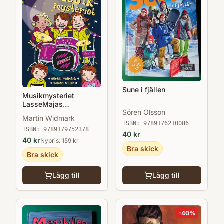
Sune i fjällen
Musikmysteriet
LasseMajas
Sören Olsson
Detektivbyrå
Martin Widmark
ISBN:
9789176210086
ISBN:
9789179752378
40
kr
40
kr
Nypris:
159
kr
Bra skick
Bra skick
Lägg till
Lägg till
-
40
%