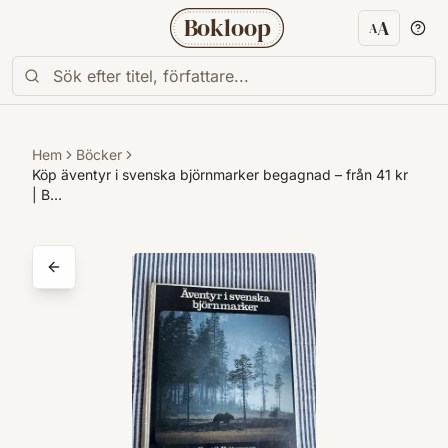
Bokloop
A
A
Textstorl
Hem
Böcker
Köp äventyr i svenska björnmarker begagnad – från 41 kr
| B…