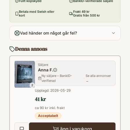
Fullt köpskydd
BankID-verifierade säljare
Utgivningsår
1980
Betala med Swish eller
Frakt 49 kr
kort
Gratis från 500 kr
Antal sidor
112
Vad händer om något går fel?
Språk
Svenska
Denna annons
Format
Inbunden
Säljare
Anna F.
Ny säljare – BankID-
Se alla annonser
·
verifierad
→
2
Upplagd:
2026-05-29
41 kr
ca 90 kr inkl. frakt
Acceptabelt
Lägg i varukorg