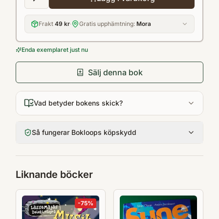
Frakt
49 kr
·
Gratis upphämtning:
Mora
Enda exemplaret just nu
Sälj denna bok
Vad betyder bokens skick?
Så fungerar Bokloops köpskydd
Liknande böcker
-
75
%