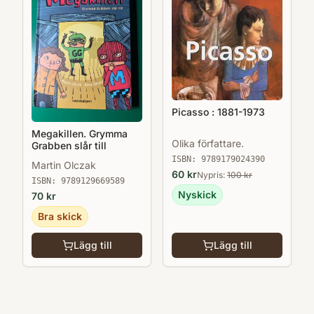
Picasso : 1881-1973
Megakillen. Grymma
Olika författare.
Grabben slår till
ISBN:
9789179024390
Martin Olczak
60
kr
Nypris:
100
kr
ISBN:
9789129669589
Nyskick
70
kr
Bra skick
Lägg till
Lägg till