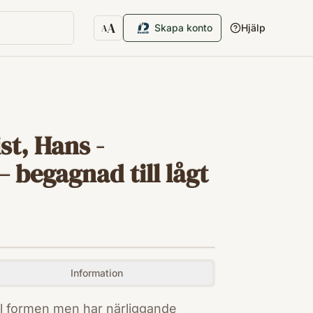
A
Skapa konto
Hjälp
A
Textstorlek
st, Hans -
 begagnad till lågt
Information
l formen men har närliggande