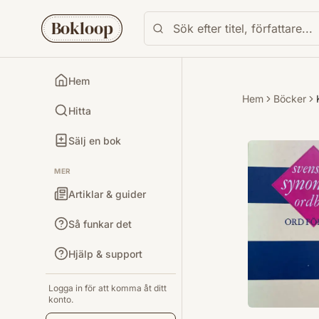
Bokloop
Hem
Hem
Böcker
Hitta
Sälj en bok
MER
Artiklar & guider
Så funkar det
Hjälp & support
Logga in för att komma åt ditt
konto.