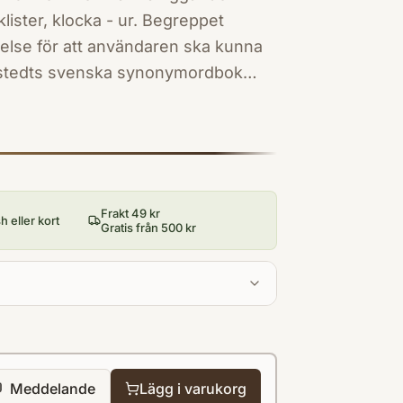
klister, klocka - ur. Begreppet
else för att användaren ska kunna
lhörande normalspråket. Till dessa
r från skilda stilarter. Sammanlagt
t hänvisningssystem gör det lätt att
komplement till
h Norstedts svenska ordbok.
Frakt 49 kr
 eller kort
Gratis från 500 kr
Meddelande
Lägg i varukorg