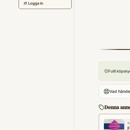
Logga in
Fullt köpsk
Vad händer
Denna ann
S
F