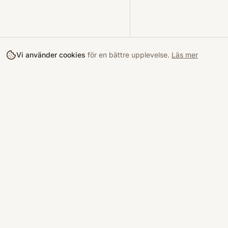
Vi använder cookies
för en bättre upplevelse.
Läs mer
Köpa
Bokloop
Hitta böcke
Sveriges nya marknadsplats för
begagnade böcker.
Kurslitterat
Köpskydd