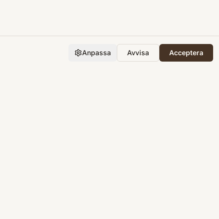
Anpassa
Avvisa
Acceptera
Företaget
Support
Integritet
Villkor