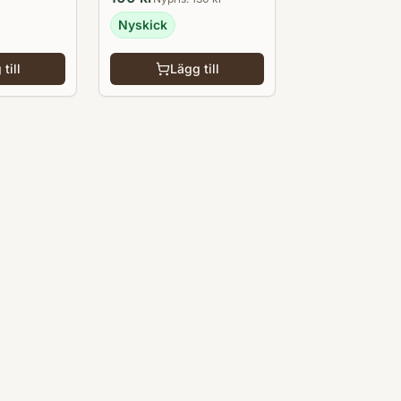
Nyskick
till
Lägg till