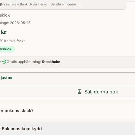
Ny säljare – BankID-verifierad
·
Se alla annonser →
skick
lagd:
2026-05-15
 kr
89 kr inkl. frakt
yskick
r
·
Gratis upphämtning:
Stockholm
just nu
Sälj denna bok
er bokens skick?
r Bokloops köpskydd