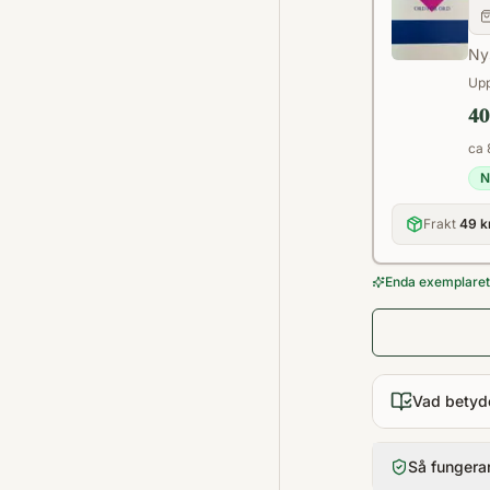
Ny
Upp
40
ca 
N
Frakt
49 k
Enda exemplaret 
Vad betyd
Så fungera