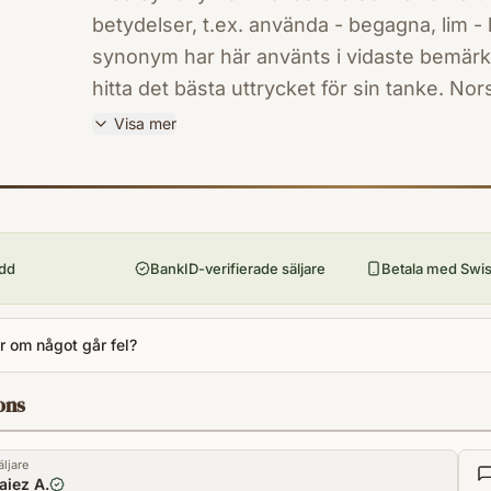
betydelser, t.ex. använda - begagna, lim - 
synonym har här använts i vidaste bemärk
hitta det bästa uttrycket för sin tanke. Norstedts svenska synonymordbok
upptar ca 34 000 uppslagsord, vanligen til
Visa mer
ges mer eller mindre närliggande synonyme
ISBN
blir det ca 200 000 synonymer. Ett utförlig
9172270985
Förlag
hitta det man söker. Boken är ett utmärkt 
Norstedts ordbok
definitionsordböckerna Svensk ordbok oc
ydd
BankID-verifierade säljare
Betala med Swish
Utgivningsår
1992
Språk
 om något går fel?
Svenska
Format
ons
Inbunden
äljare
aiez A.