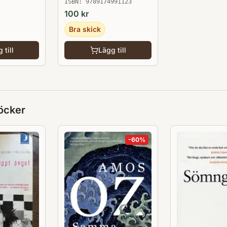
ISBN:
9789174991123
100
kr
Bra skick
 till
Lägg till
öcker
-
60
%