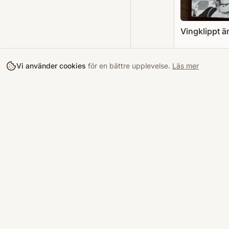
Vingklippt ä
Berny Pålsson
ISBN:
9789170
Vi använder cookies
för en bättre upplevelse.
Läs mer
30
kr
Acceptabelt
Lägg