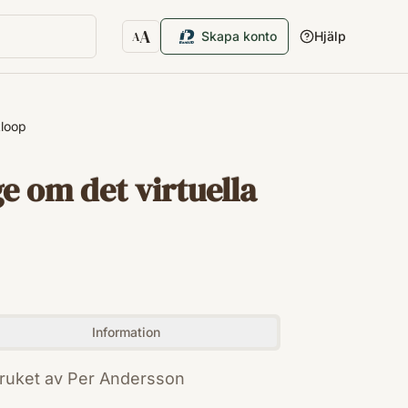
A
Skapa konto
Hjälp
A
Textstorlek
kloop
e om det virtuella
Information
 bruket av Per Andersson