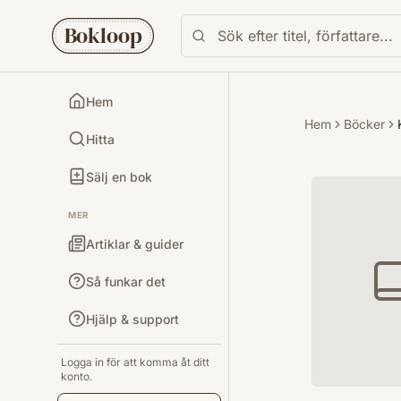
Bokloop
Hem
Hem
Böcker
Hitta
Sälj en bok
MER
Artiklar & guider
Så funkar det
Hjälp & support
Logga in för att komma åt ditt
konto.