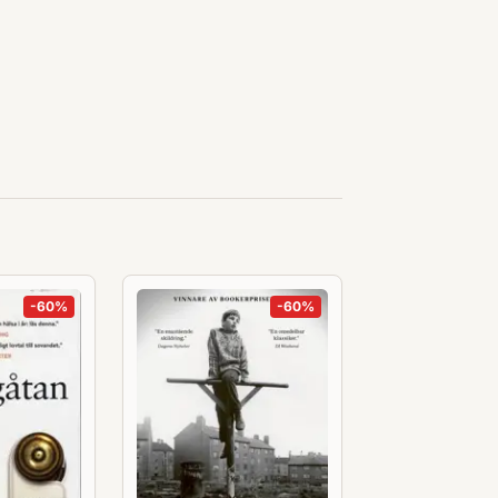
-
60
%
-
60
%