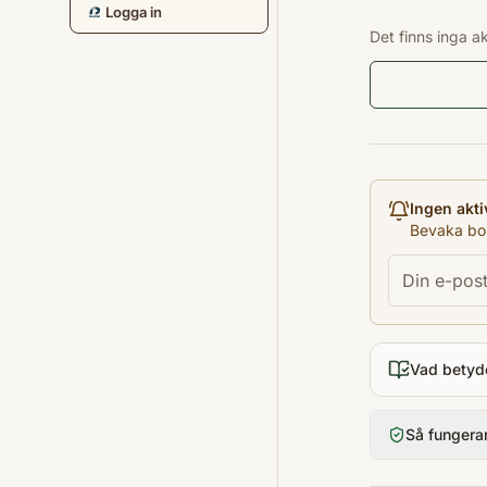
Logga in
Det finns inga a
Ingen akti
Bevaka bok
Vad betyd
Så fungera