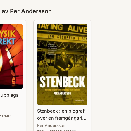
r av
Per Andersson
, upplaga
n
Stenbeck : en biografi
297602
över en framgångsrik
affärsman
Per Andersson