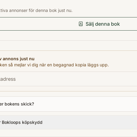
9789172631465
ktiva annonser för denna bok just nu.
Förlag
Norstedts Pocket
Sälj denna bok
Utgivningsår
2001
Antal sidor
402
v annons just nu
Språk
en så mejlar vi dig när en begagnad kopia läggs upp.
Svenska
Format
Pocket
er bokens skick?
r Bokloops köpskydd