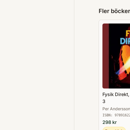
Fler böcke
Fysik Direkt
3
Per Andersso
ISBN:
9789162
298
kr