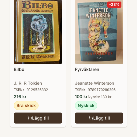
-
23
%
Bilbo
Fyrväktaren
J. R. R Tolkien
Jeanette Winterson
ISBN:
9129536332
ISBN:
9789170280306
216
kr
100
kr
Nypris:
130
kr
Bra skick
Nyskick
Lägg till
Lägg till