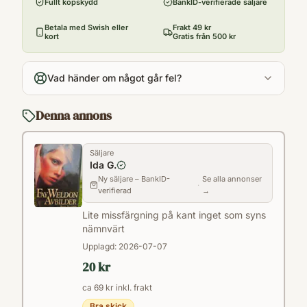
Fullt köpskydd
BankID-verifierade säljare
Utgivningsår
1990
Betala med Swish eller
Frakt 49 kr
kort
Gratis från 500 kr
Antal sidor
318
Vad händer om något går fel?
Språk
Svenska
Denna annons
Format
Inbunden
Säljare
Ida G.
Ny säljare – BankID-
Se alla annonser
·
verifierad
→
Lite missfärgning på kant inget som syns
nämnvärt
Upplagd:
2026-07-07
20 kr
ca 69 kr inkl. frakt
Bra skick