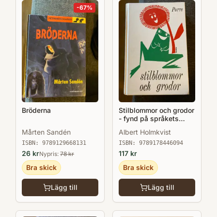
-
67
%
Bröderna
Stilblommor och grodor
- fynd på språkets
gröna ängar
Mårten Sandén
Albert Holmkvist
ISBN:
9789129668131
ISBN:
9789178446094
26
kr
117
kr
Nypris:
78
kr
Bra skick
Bra skick
Lägg till
Lägg till