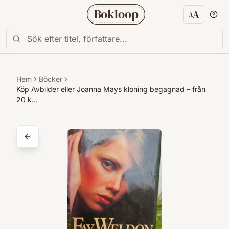
Bokloop
A
A
Textstorl
Hem
Böcker
Köp Avbilder eller Joanna Mays kloning begagnad – från
20 k…