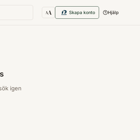
A
Skapa konto
Hjälp
A
Textstorlek
s
sök igen