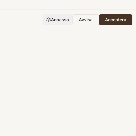
Anpassa
Avvisa
Acceptera
Företaget
Support
Integritet
Villkor