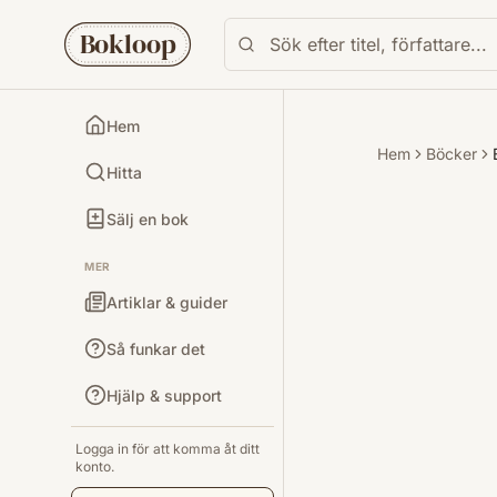
Bokloop
Hem
Hem
Böcker
Hitta
Sälj en bok
MER
Artiklar & guider
Så funkar det
Hjälp & support
Logga in för att komma åt ditt
konto.