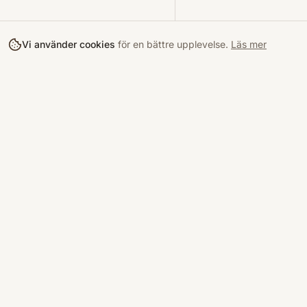
Vi använder cookies
för en bättre upplevelse.
Läs mer
Köpa
Bokloop
Hitta böcke
Sveriges nya marknadsplats för
begagnade böcker.
Kurslitterat
Köpskydd