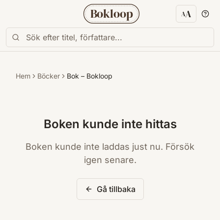
Bokloop
A
A
Textstorl
Hem
Böcker
Bok – Bokloop
Boken kunde inte hittas
Boken kunde inte laddas just nu. Försök
igen senare.
Gå tillbaka