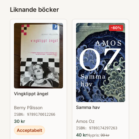
Liknande böcker
-
60
%
Vingklippt ängel
Samma hav
Berny Pålsson
ISBN:
9789170012266
30
kr
Amos Oz
ISBN:
9789174297263
Acceptabelt
40
kr
Nypris:
99
kr