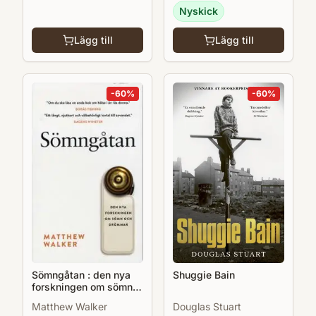
Nyskick
Lägg till
Lägg till
-
60
%
-
60
%
Shuggie Bain
Sömngåtan : den nya
forskningen om sömn
och drömmar
Douglas Stuart
Matthew Walker