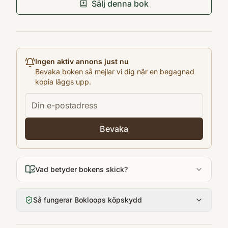
Förlag
Sälj denna bok
Flamingo
Utgivningsår
1991
Antal sidor
Ingen aktiv annons just nu
378
Bevaka boken så mejlar vi dig när en begagnad
kopia läggs upp.
Språk
English
Format
Pocket
Bevaka
Vad betyder bokens skick?
Så fungerar Bokloops köpskydd