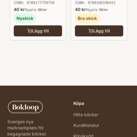
ISBN:
9789100196431
ISBN:
9789177750758
40
kr
40
kr
Nypris:
99
kr
Nypris:
99
kr
Bra skick
Nyskick
Lägg till
Lägg till
Köpa
Bokloop
Hitta böcker
Sveriges nya
Kurslitteratur
marknadsplats för
begagnade böcker.
Köpskydd