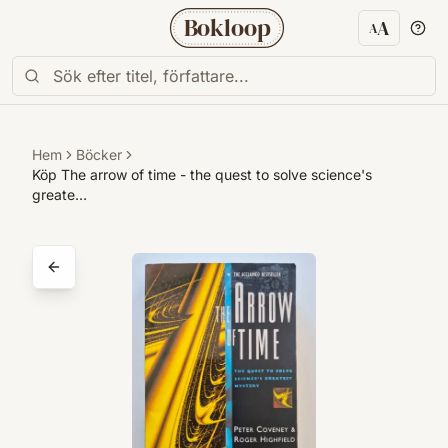
Bokloop
A
A
Textstorl
Hem
Böcker
Köp The arrow of time - the quest to solve science's
greate…