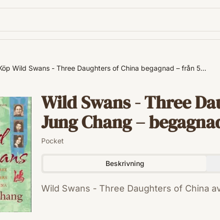
Köp Wild Swans - Three Daughters of China begagnad – från 5…
Wild Swans - Three Da
Jung Chang – begagnad t
Pocket
Beskrivning
Wild Swans - Three Daughters of China a
ISBN
9780007463404