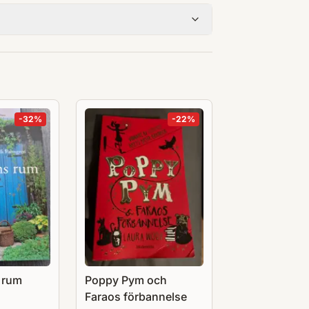
-
32
%
-
22
%
 rum
Poppy Pym och
Faraos förbannelse