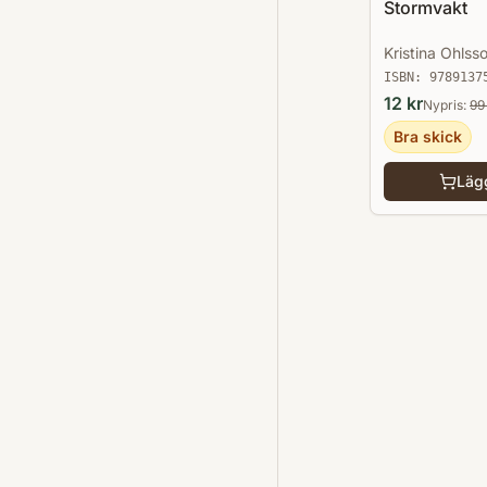
Stormvakt
Kristina Ohlss
ISBN:
9789137
12
kr
Nypris:
99
Bra skick
Lägg