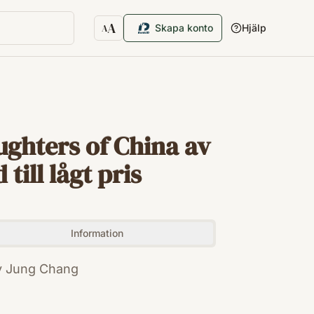
A
Skapa konto
Hjälp
A
Textstorlek
ughters of China av
ill lågt pris
Information
v Jung Chang