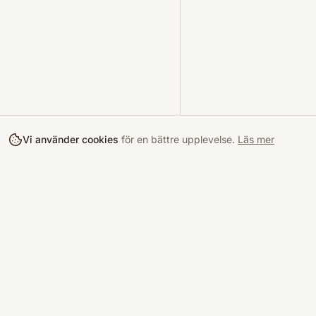
Vi använder cookies
för en bättre upplevelse.
Läs mer
Köpa
Bokloop
Hitta böcke
Sveriges nya marknadsplats för