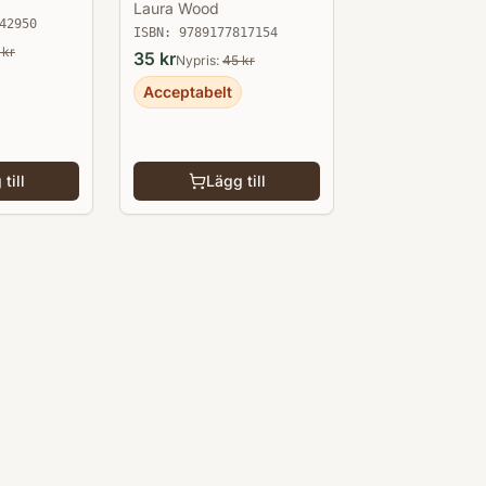
Laura Wood
42950
ISBN:
9789177817154
kr
35
kr
Nypris:
45
kr
Acceptabelt
till
Lägg till