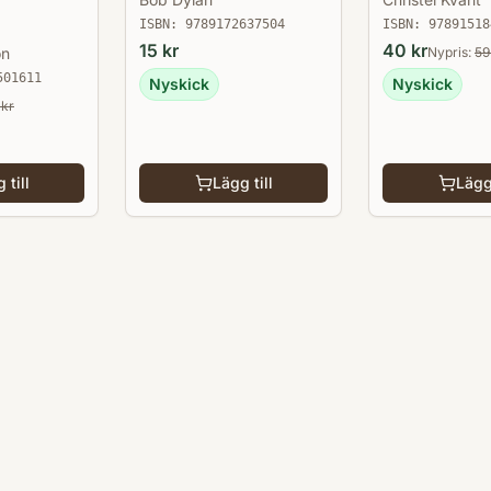
ISBN:
9789172637504
ISBN:
97891518
15
kr
40
kr
on
Nypris:
59
501611
Nyskick
Nyskick
kr
 till
Lägg till
Lägg 