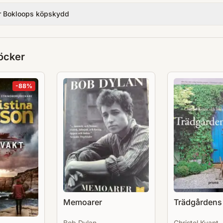
r Bokloops köpskydd
öcker
-
88
%
Memoarer
Trädgårdens
Bob Dylan
Christel Kvant