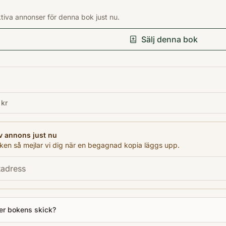
Förlag
ktiva annonser för denna bok just nu.
Harper Press
Språk
Sälj denna bok
en
Format
Pocket
 kr
v annons just nu
en så mejlar vi dig när en begagnad kopia läggs upp.
er bokens skick?