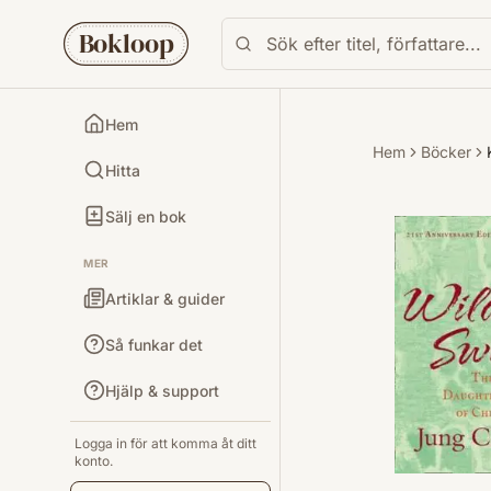
Bokloop
Hem
Hem
Böcker
Hitta
Sälj en bok
MER
Artiklar & guider
Så funkar det
Hjälp & support
Logga in för att komma åt ditt
konto.