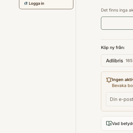
Logga in
Det finns inga a
Köp ny från:
Adlibris
165
Ingen akti
Bevaka bok
Vad betyd