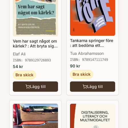
Tankarna springer före
Vem har sagt något om
: att bedöma ett
kärlek? : Att bryta sig
andraspråk i utveckling
fri från hedersförtryck
Tua Abrahamsson
Elaf Ali
ISBN:
9789147111749
ISBN:
9789129726893
90
kr
54
kr
Bra skick
Bra skick
Lägg till
Lägg till