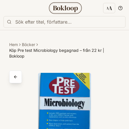
Bokloop
A
A
Textstorl
Hem
Böcker
Köp Pre test Microbiology begagnad – från 22 kr |
Bokloop