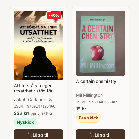
-
40
%
A certain chemistry
Att förstå sin egen
utsatthet : stöd för
Mil Millington
professionella i
Jakob Carlander &
människovårdande
ISBN:
9780340833087
Andreas Wedeen
yrken
ISBN:
9789147126460
15
kr
226
kr
Nypris:
376
kr
Bra skick
Nyskick
Lägg till
Lägg till