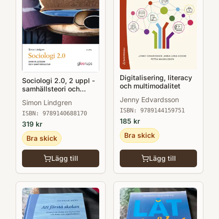
Digitalisering, literacy
Sociologi 2.0, 2 uppl -
och multimodalitet
samhällsteori och
samtidskultur
Jenny Edvardsson
Simon Lindgren
ISBN:
9789144159751
ISBN:
9789140688170
185
kr
319
kr
Bra skick
Bra skick
Lägg till
Lägg till