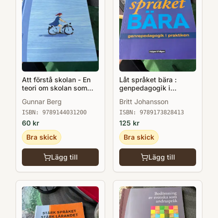
Att förstå skolan - En
Låt språket bära :
teori om skolan som
genpedagogik i
institution o skolor som
praktiken
Gunnar Berg
Britt Johansson
organisationer
ISBN:
9789144031200
ISBN:
9789173828413
60
kr
125
kr
Bra skick
Bra skick
Lägg till
Lägg till