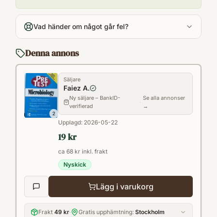
Vad händer om något går fel?
Denna annons
Säljare
Faiez A.
Ny säljare – BankID-
Se alla annonser
·
verifierad
→
2
Upplagd:
2026-05-22
19 kr
ca 68 kr inkl. frakt
Nyskick
Lägg i varukorg
Frakt
49 kr
·
Gratis upphämtning:
Stockholm