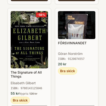
-
56
%
FÖRSVINNANDET
Göran Norström
ISBN:
9120074557
20
kr
Bra skick
The Signature of All
Things
Elisabeth Gilbert
ISBN:
9780143125846
55
kr
Nypris:
126
kr
Bra skick