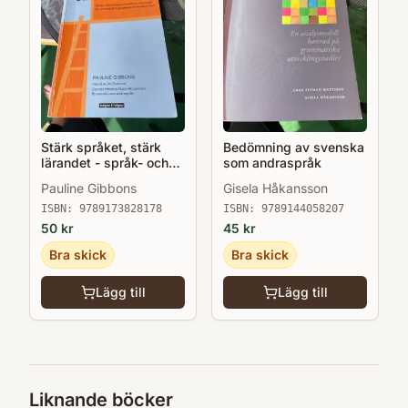
Stärk språket, stärk
Bedömning av svenska
lärandet - språk- och
som andraspråk
kunskapsutvecklande
Pauline Gibbons
Gisela Håkansson
arbetssätt för och med
andraspråkselever i
ISBN:
9789173828178
ISBN:
9789144058207
klassrummet
50
kr
45
kr
Bra skick
Bra skick
Lägg till
Lägg till
Liknande böcker