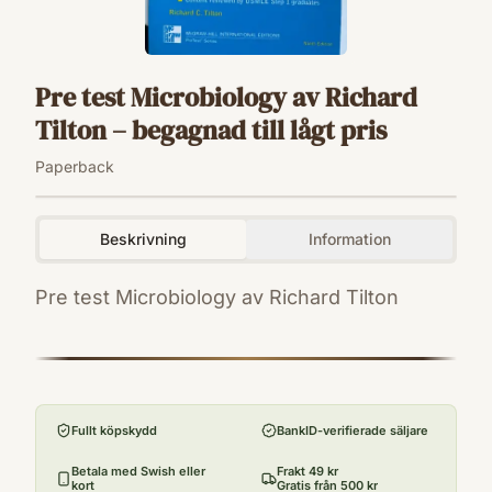
Pre test Microbiology av Richard
Tilton – begagnad till lågt pris
Paperback
Beskrivning
Information
Pre test Microbiology av Richard Tilton
ISBN
9780071166874
Format
Paperback
Fullt köpskydd
BankID-verifierade säljare
Betala med Swish eller
Frakt 49 kr
kort
Gratis från 500 kr