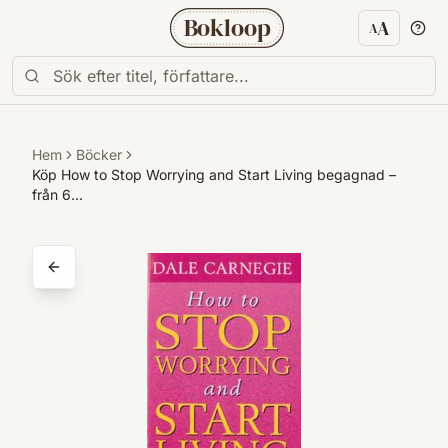
Bokloop
A
A
Textstorl
Hem
Böcker
Köp How to Stop Worrying and Start Living begagnad –
från 6…