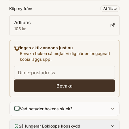
1998
Köp ny från:
Affiliate
Antal sidor
Adlibris
389
105 kr
Språk
English
Ingen aktiv annons just nu
Bevaka boken så mejlar vi dig när en begagnad
kopia läggs upp.
Bevaka
Vad betyder bokens skick?
Så fungerar Bokloops köpskydd