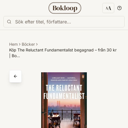
Bokloop
A
A
Textstorl
Hem
Böcker
Köp The Reluctant Fundamentalist begagnad – från 30 kr
| Bo…