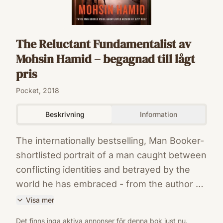
The Reluctant Fundamentalist av
Mohsin Hamid – begagnad till lågt
pris
Pocket, 2018
Beskrivning
Information
The internationally bestselling, Man Booker-
shortlisted portrait of a man caught between
conflicting identities and betrayed by the
world he has embraced - from the author of
Exit WestAdapted as a major film starring
Visa mer
Kate Hudson and Kiefer
ISBN
Det finns inga aktiva annonser för denna bok just nu.