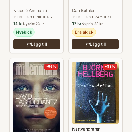
Niccolò Ammaniti
Dan Buthler
ISBN:
9789170010187
ISBN:
9789174751871
14
kr
17
kr
Nypris:
23
kr
Nypris:
33
kr
Nyskick
Bra skick
Lägg till
Lägg till
-
96
%
-
88
%
Nattvandraren