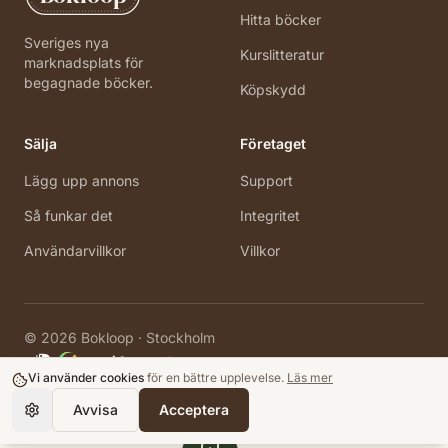
Hitta böcker
Sveriges nya
Kurslitteratur
marknadsplats för
begagnade böcker.
Köpskydd
Sälja
Företaget
Lägg upp annons
Support
Så funkar det
Integritet
Användarvillkor
Villkor
©
2026
Bokloop · Stockholm
Vi använder cookies
för en bättre upplevelse.
Läs mer
Avvisa
Acceptera