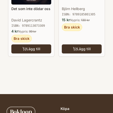
Björn Hellberg
Det som inte dödar oss
ISBN:
9789185801305
15
kr
David Lagercrantz
Nypris:
130
kr
ISBN:
9789113073309
Bra skick
4
kr
Nypris:
99
kr
Bra skick
Lägg till
Lägg till
Köpa
Bokloop