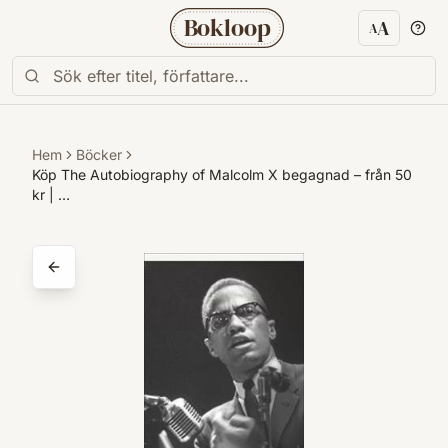
Bokloop
A
A
Textstorl
Hem
Böcker
Köp The Autobiography of Malcolm X begagnad – från 50
kr | …