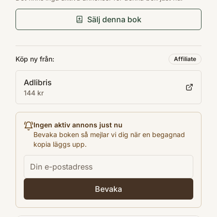
Savior -- Minister Malcolm X -- Black
9780141185439
Förlag
Muslims -- Icarus -- Out -- Mecca -- El-Hajj
Sälj denna bok
Penguin
Malik El-Shabazz -- 1965 -- Alex Haley :
Utgivningsår
epilogue -- Ossie Davis : on Malcolm X.
2001
Köp ny från:
Imported from:
Affiliate
Antal sidor
zcat.oclc.org:210/OLUCWorldCat (Do not
Adlibris
512
remove)
144 kr
Språk
English
Format
Ingen aktiv annons just nu
PBK
Bevaka boken så mejlar vi dig när en begagnad
kopia läggs upp.
Bevaka