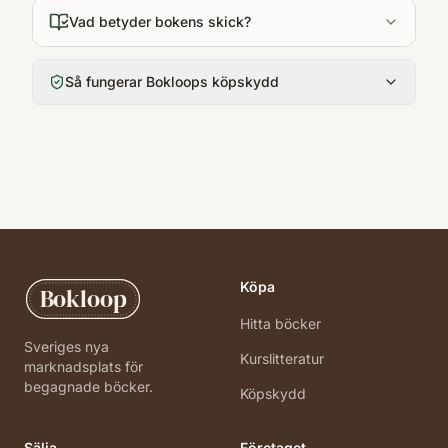
Vad betyder bokens skick?
Så fungerar Bokloops köpskydd
Köpa
Bokloop
Hitta böcker
Sveriges nya
Kurslitteratur
marknadsplats för
begagnade böcker.
Köpskydd
Sälja
Företaget