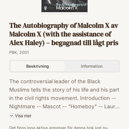
The Autobiography of Malcolm X av
Malcolm X (with the assistance of
Alex Haley) – begagnad till lågt pris
PBK, 2001
Beskrivning
Information
The controversial leader of the Black
Muslims tells the story of his life and his part
in the civil rights movement. Introduction --
Nightmare -- Mascot -- "Homeboy" -- Laura
-- Harlemite -- Detroit Red -- Hustler --
Visa mer
Trapped -- Caught -- Satan -- Saved --
ISBN
Det finns inga aktiva annonser för denna bok just nu.