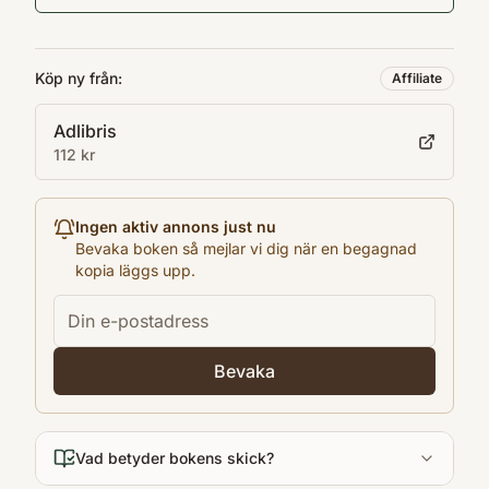
Penguin Books Limited
Utgivningsår
2010
Köp ny från:
Affiliate
Språk
Adlibris
en
112 kr
Kategori
F
Format
Ingen aktiv annons just nu
Paperback
Bevaka boken så mejlar vi dig när en begagnad
kopia läggs upp.
Bevaka
Vad betyder bokens skick?