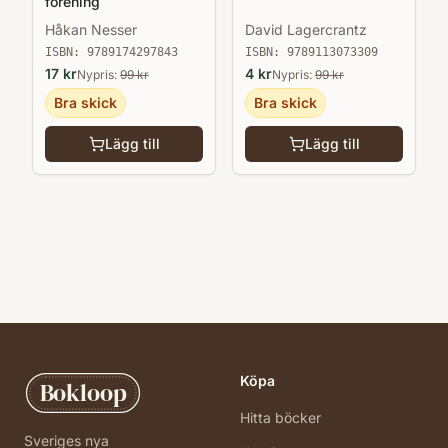
förening
David Lagercrantz
Håkan Nesser
ISBN:
9789113073309
ISBN:
9789174297843
4
kr
17
kr
Nypris:
99
kr
Nypris:
99
kr
Bra skick
Bra skick
Lägg till
Lägg till
Köpa
Bokloop
Hitta böcker
Sveriges nya