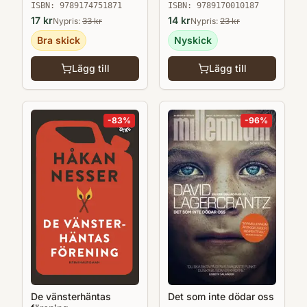
ISBN:
9789174751871
ISBN:
9789170010187
17
kr
14
kr
Nypris:
33
kr
Nypris:
23
kr
Bra skick
Nyskick
Lägg till
Lägg till
-
83
%
-
96
%
Det som inte dödar oss
De vänsterhäntas