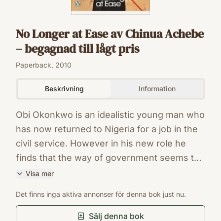
No Longer at Ease av Chinua Achebe
– begagnad till lågt pris
Paperback, 2010
Beskrivning
Information
Obi Okonkwo is an idealistic young man who
has now returned to Nigeria for a job in the
civil service. However in his new role he
finds that the way of government seems to
be corruption. Obi manages to resist the
Visa mer
bribes offered to him, but when he falls in
ISBN
Det finns inga aktiva annonser för denna bok just nu.
love with an unsuitable girl, he sinks further
9780141191553
Förlag
into emotional and financial turmoil.
Sälj denna bok