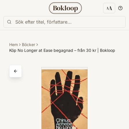
Bokloop
A
A
Textstorl
Hem
Böcker
Köp No Longer at Ease begagnad – från 30 kr | Bokloop