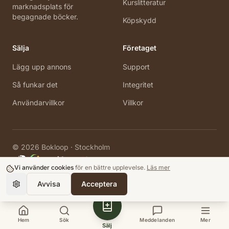
Kurslitteratur
marknadsplats för
begagnade böcker.
Köpskydd
Sälja
Företaget
Lägg upp annons
Support
Så funkar det
Integritet
Användarvillkor
Villkor
©
2026
Bokloop · Stockholm
Vi använder cookies
för en bättre upplevelse.
Läs mer
Avvisa
Acceptera
Hem
Sök
Meddelanden
Mer
Sälj