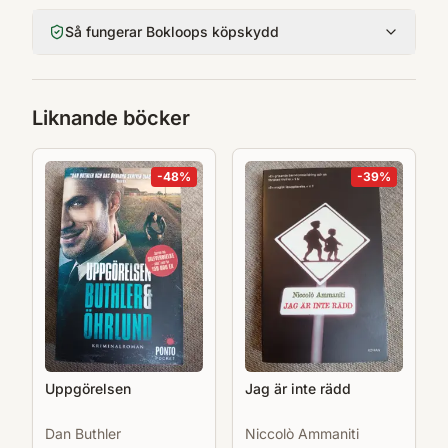
Så fungerar Bokloops köpskydd
Liknande böcker
-
48
%
-
39
%
Uppgörelsen
Jag är inte rädd
Dan Buthler
Niccolò Ammaniti