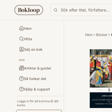
Bokloop
Hem
Hem
Böcker
Hitta
Sälj en bok
MER
Artiklar & guider
Så funkar det
Hjälp & support
Logga in för att komma åt ditt
konto.