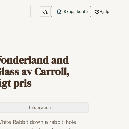
A
Skapa konto
Hjälp
A
Textstorlek
 Wonderland and
ass av Carroll,
ågt pris
Information
White Rabbit down a rabbit-hole