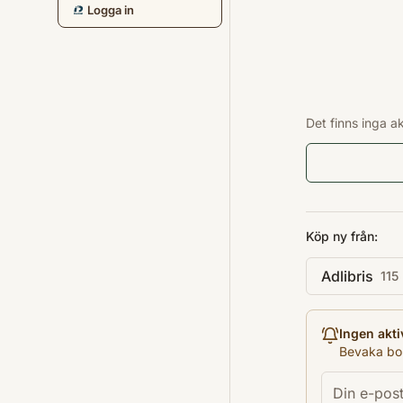
Logga in
Det finns inga a
Köp ny från:
Adlibris
115 
Ingen akti
Bevaka bok