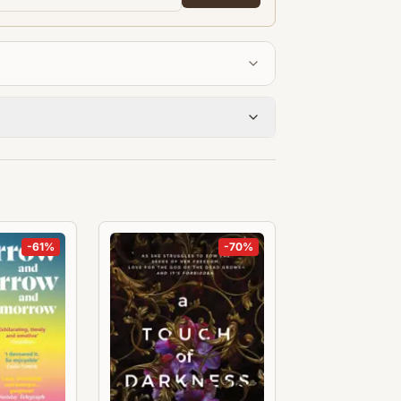
-
61
%
-
70
%