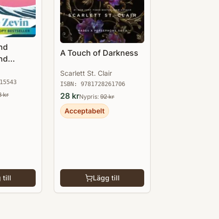
nd
A Touch of Darkness
nd
Scarlett St. Clair
15543
ISBN:
9781728261706
8
kr
28
kr
Nypris:
92
kr
Acceptabelt
till
Lägg till