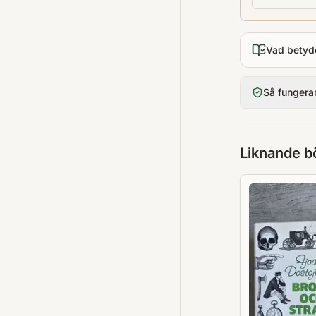
Vad betyd
Så fungera
Liknande b