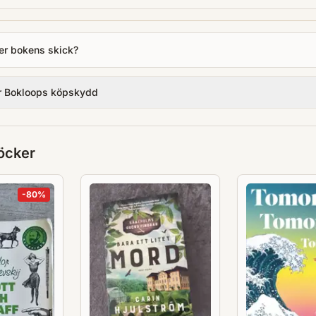
er bokens skick?
r Bokloops köpskydd
öcker
-
80
%