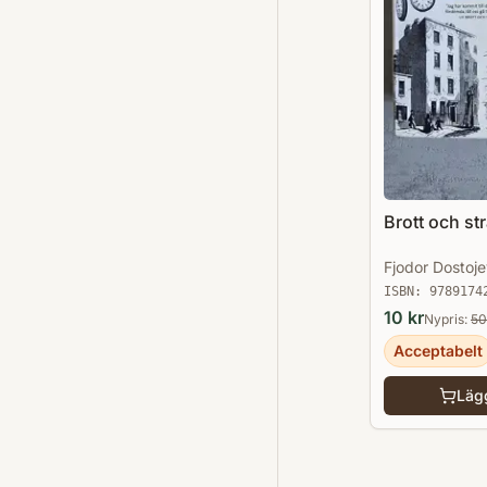
Brott och str
Fjodor Dostoje
ISBN:
9789174
10
kr
Nypris:
50
Acceptabelt
Lägg