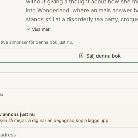
without giving a thought about how she m
into Wonderland: where animals answer bac
stands still at a disorderly tea party, cro
flamingos, and the Mock Turtle and Grypho
Visa mer
land in which nothing is as it seems and
ISBN
ktiva annonser för denna bok just nu.
make her shrink to ten inches or grow to th
9780141439761
Förlag
to find her way home again?
Sälj denna bok
Penguin Books Ltd.
Utgivningsår
2003
Antal sidor
kr
356
Språk
English
v annons just nu
en så mejlar vi dig när en begagnad kopia läggs upp.
Format
Pocket