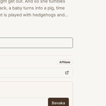
ight get out. And so she tumbles
k, a baby turns into a pig, time
quet is played with hedgehogs and
n dance the Lobster Quadrille. In a
 cakes, potions and mushrooms can
e size of a house, will Alice be able
Affiliate
Bevaka