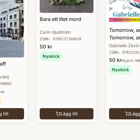
Bara ett litet mord
Tomorrow, a
Carin Hjulström
Tomorrow, a
ISBN:
9789137160658
Tomorrow
Gabrielle Zevin
50
kr
ISBN:
97815291
Nyskick
50
kr
Nypris:
12
aff
Nyskick
vskij
290882
kr
 till
Lägg till
Lägg 