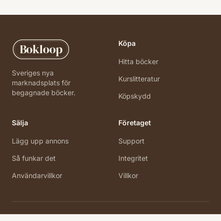
Köpa
Bokloop
Hitta böcker
Sveriges nya
Kurslitteratur
marknadsplats för
begagnade böcker.
Köpskydd
Sälja
Företaget
Lägg upp annons
Support
Så funkar det
Integritet
Användarvillkor
Villkor
©
2026
Bokloop · Stockholm