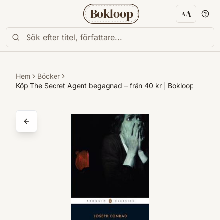
Bokloop
A
A
Textstorl
Hem
Böcker
Köp The Secret Agent begagnad – från 40 kr | Bokloop