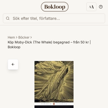
Bokloop
A
A
Textstorl
Hem
Böcker
Köp Moby-Dick (The Whale) begagnad – från 50 kr |
Bokloop