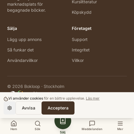
Kurslitteratur
marknadsplats för
begagnade böcker.
Köpskydd
Sälja
Företaget
Lägg upp annons
Support
Så funkar det
Integritet
Användarvillkor
Villkor
©
2026
Bokloop · Stockholm
Vi använder cookies
för en bättre upplevelse.
Läs mer
Avvisa
Acceptera
Hem
Sök
Meddelanden
Mer
Sälj