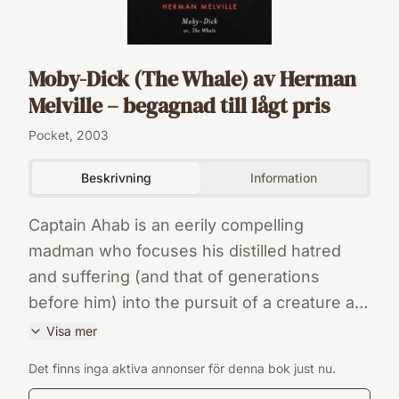
Moby-Dick (The Whale) av Herman
Melville – begagnad till lågt pris
Pocket, 2003
Beskrivning
Information
Captain Ahab is an eerily compelling
madman who focuses his distilled hatred
and suffering (and that of generations
before him) into the pursuit of a creature as
vast, dangerous and unknowable as the sea
Visa mer
itself. More than just a novel of adventure,
ISBN
Det finns inga aktiva annonser för denna bok just nu.
this is a haunting social commentary
9780142437247