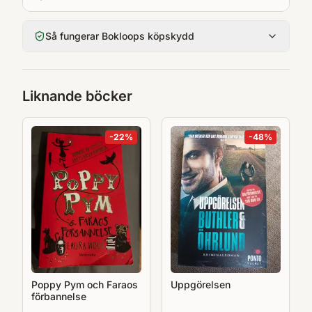
Så fungerar Bokloops köpskydd
Liknande böcker
-
22
%
-
48
%
Poppy Pym och Faraos
Uppgörelsen
förbannelse