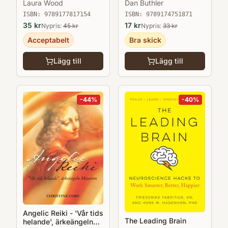
Laura Wood
Dan Buthler
ISBN:
9789177817154
ISBN:
9789174751871
35
kr
17
kr
Nypris:
45
kr
Nypris:
33
kr
Acceptabelt
Bra skick
Lägg till
Lägg till
-
44
%
-
40
%
Angelic Reiki - 'Vår tids
The Leading Brain
helande', ärkeängeln