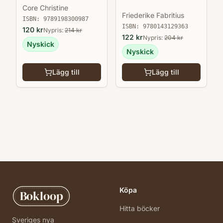
Metatron
Core Christine
Friederike Fabritius
ISBN:
9789198300987
ISBN:
9780143129363
120
kr
Nypris:
214
kr
122
kr
Nypris:
204
kr
Nyskick
Nyskick
Lägg till
Lägg till
Köpa
Bokloop
Hitta böcker
Sveriges nya