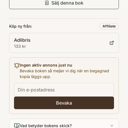
Förlag
populated with some of the most enduring
Sälj denna bok
Penguin Books Ltd.
characters in literature. Written with
Utgivningsår
wonderfully redemptive humour, Moby Dick
2003
Köp ny från:
is a profound and timeless inquiry into
Affiliate
Språk
character, faith and the nature of
Adlibris
English
perception.
133 kr
Format
Pocket
Ingen aktiv annons just nu
Bevaka boken så mejlar vi dig när en begagnad
kopia läggs upp.
Bevaka
Vad betyder bokens skick?