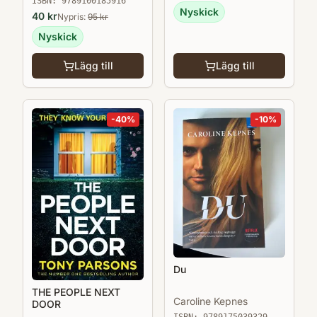
ISBN:
9789100185916
Nyskick
40
kr
Nypris:
95
kr
Nyskick
Lägg till
Lägg till
-
40
%
-
10
%
Du
THE PEOPLE NEXT
Caroline Kepnes
DOOR
ISBN:
9789175039329