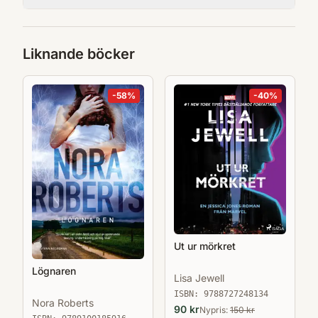
Liknande böcker
-
58
%
-
40
%
Ut ur mörkret
Lögnaren
Lisa Jewell
ISBN:
9788727248134
Nora Roberts
90
kr
Nypris:
150
kr