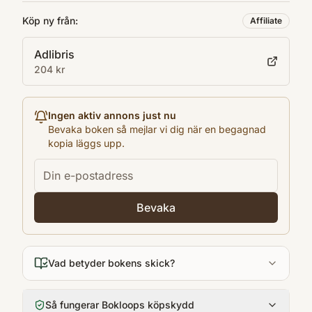
357
Köp ny från:
Affiliate
Språk
Adlibris
en
204 kr
Format
Pocket
Ingen aktiv annons just nu
Bevaka boken så mejlar vi dig när en begagnad
kopia läggs upp.
Bevaka
Vad betyder bokens skick?
Så fungerar Bokloops köpskydd