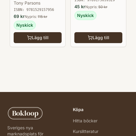
Tony Parsons
45
kr
Nypris:
50
kr
ISBN:
9781529157956
Nyskick
69
kr
Nypris:
115
kr
Nyskick
Lägg till
Lägg till
Köpa
Bokloop
Hitta böcker
Sveriges nya
Kurslitteratur
marknadsplats för