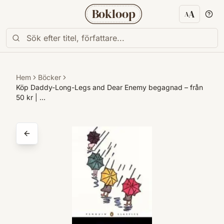
Bokloop
A
A
Textstorl
Hem
Böcker
Köp Daddy-Long-Legs and Dear Enemy begagnad – från
50 kr | …