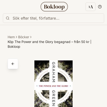
Bokloop
A
A
Textstorl
Hem
Böcker
Köp The Power and the Glory begagnad – från 50 kr |
Bokloop