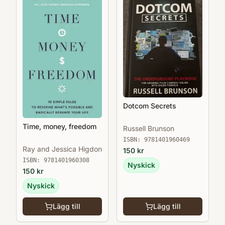
Dotcom Secrets
Time, money, freedom
Russell Brunson
ISBN:
9781401960469
Ray and Jessica Higdon
150
kr
ISBN:
9781401960308
Nyskick
150
kr
Nyskick
Lägg till
Lägg till