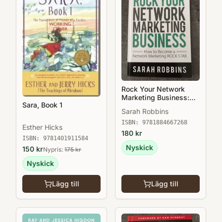
Rock Your Network
Marketing Business:
Sara, Book 1
How to Become a
Sarah Robbins
Network Marketing
Rock Star
ISBN:
9781884667268
Esther Hicks
180
kr
ISBN:
9781401911584
Nyskick
150
kr
Nypris:
175
kr
Nyskick
Lägg till
Lägg till