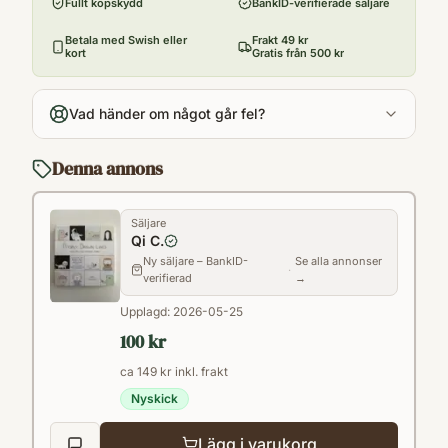
Fullt köpskydd
BankID-verifierade säljare
Format
Paperback
Betala med Swish eller
Frakt 49 kr
kort
Gratis från 500 kr
Vad händer om något går fel?
Denna annons
Säljare
Qi C.
Ny säljare – BankID-
Se alla annonser
·
verifierad
→
Upplagd:
2026-05-25
100 kr
ca 149 kr inkl. frakt
Nyskick
Lägg i varukorg