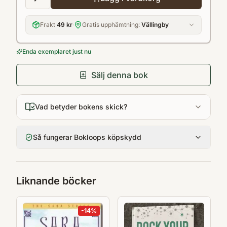
Frakt
49 kr
·
Gratis upphämtning:
Vällingby
Enda exemplaret just nu
Sälj denna bok
Vad betyder bokens skick?
Så fungerar Bokloops köpskydd
Liknande böcker
-
14
%