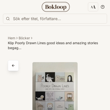
Bokloop
A
A
Textstorl
Hem
Böcker
Köp Poorly Drawn Lines good ideas and amazing stories
begag…