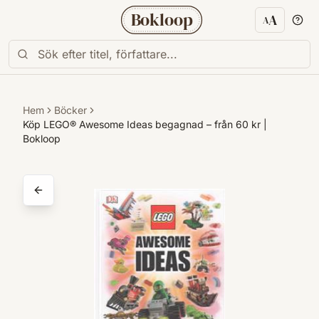
Bokloop
A
A
Textstorl
Hem
Böcker
Köp LEGO® Awesome Ideas begagnad – från 60 kr |
Bokloop