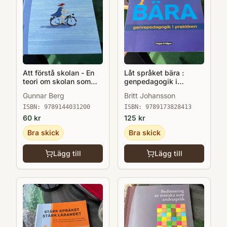
Att förstå skolan - En
Låt språket bära :
teori om skolan som
genpedagogik i
institution o skolor som
praktiken
Gunnar Berg
Britt Johansson
organisationer
ISBN:
9789144031200
ISBN:
9789173828413
60
kr
125
kr
Bra skick
Bra skick
Lägg till
Lägg till