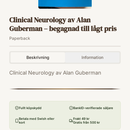
Clinical Neurology av Alan
Guberman – begagnad till lågt pris
Paperback
Beskrivning
Information
Clinical Neurology av Alan Guberman
ISBN
9780316330732
Format
Paperback
Fullt köpskydd
BankID-verifierade säljare
Betala med Swish eller
Frakt 49 kr
kort
Gratis från 500 kr