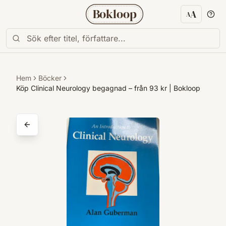
Bokloop
A
A
Textstorl
Hem
Böcker
Köp Clinical Neurology begagnad – från 93 kr | Bokloop