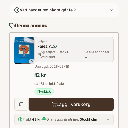
Vad händer om något går fel?
Denna annons
Säljare
Faiez A.
Ny säljare – BankID-
Se alla annonser
·
verifierad
→
3
Upplagd:
2026-05-18
82 kr
ca 131 kr inkl. frakt
Nyskick
Lägg i varukorg
Frakt
49 kr
·
Gratis upphämtning:
Stockholm