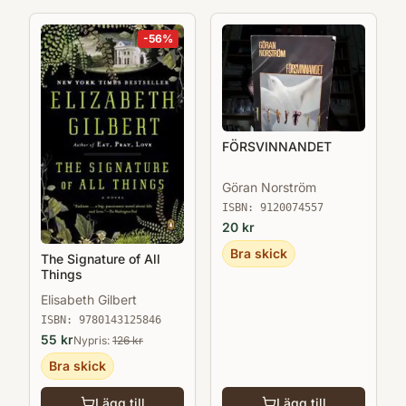
-
56
%
FÖRSVINNANDET
Göran Norström
ISBN:
9120074557
20
kr
Bra skick
The Signature of All
Things
Elisabeth Gilbert
ISBN:
9780143125846
55
kr
Nypris:
126
kr
Bra skick
Lägg till
Lägg till