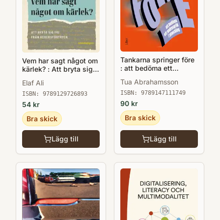
Tankarna springer före
Vem har sagt något om
: att bedöma ett
kärlek? : Att bryta sig
andraspråk i utveckling
fri från hedersförtryck
Tua Abrahamsson
Elaf Ali
ISBN:
9789147111749
ISBN:
9789129726893
90
kr
54
kr
Bra skick
Bra skick
Lägg till
Lägg till