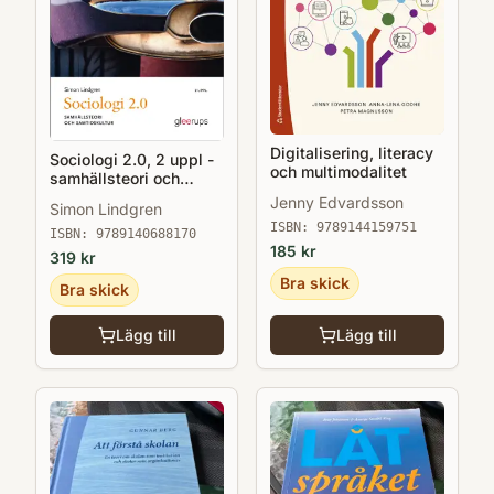
Digitalisering, literacy
Sociologi 2.0, 2 uppl -
och multimodalitet
samhällsteori och
samtidskultur
Jenny Edvardsson
Simon Lindgren
ISBN:
9789144159751
ISBN:
9789140688170
185
kr
319
kr
Bra skick
Bra skick
Lägg till
Lägg till