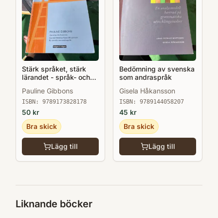
Stärk språket, stärk
Bedömning av svenska
lärandet - språk- och
som andraspråk
kunskapsutvecklande
Pauline Gibbons
Gisela Håkansson
arbetssätt för och med
andraspråkselever i
ISBN:
9789173828178
ISBN:
9789144058207
klassrummet
50
kr
45
kr
Bra skick
Bra skick
Lägg till
Lägg till
Liknande böcker