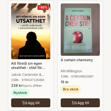
-
40
%
A certain chemistry
Att förstå sin egen
utsatthet : stöd för
Mil Millington
professionella i
Jakob Carlander &
människovårdande
ISBN:
9780340833087
Andreas Wedeen
yrken
ISBN:
9789147126460
15
kr
226
kr
Nypris:
376
kr
Bra skick
Nyskick
Lägg till
Lägg till