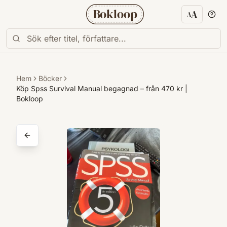
Bokloop
A
A
Textstorl
Hem
Böcker
Köp Spss Survival Manual begagnad – från 470 kr |
Bokloop