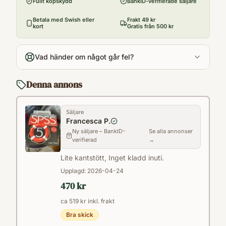
Fullt köpskydd
BankID-verifierade säljare
Utgivningsår
2013
Betala med Swish eller
Frakt 49 kr
kort
Gratis från 500 kr
Antal sidor
368
Vad händer om något går fel?
Språk
en
Denna annons
Kategori
V
Säljare
Format
Francesca P.
Paperback
Ny säljare – BankID-
Se alla annonser
·
verifierad
→
Lite kantstött, Inget kladd inuti.
Upplagd:
2026-04-24
470 kr
ca 519 kr inkl. frakt
Bra skick