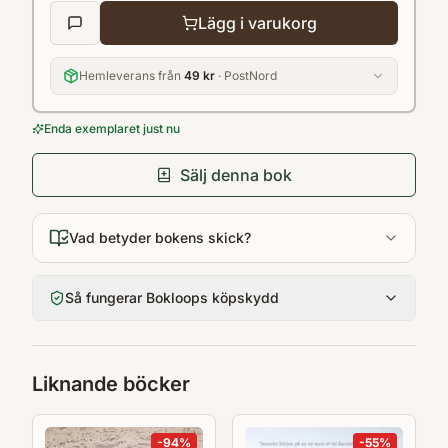
Lägg i varukorg
Hemleverans från
49 kr
· PostNord
Enda exemplaret just nu
Sälj denna bok
Vad betyder bokens skick?
Så fungerar Bokloops köpskydd
Liknande böcker
-
94
%
-
55
%