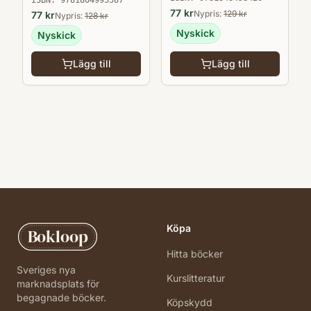
ISBN:
9781804995587
77
kr
Nypris:
129
kr
77
kr
Nypris:
128
kr
Nyskick
Nyskick
Lägg till
Lägg till
Köpa
Bokloop
Hitta böcker
Sveriges nya
Kurslitteratur
marknadsplats för
begagnade böcker.
Köpskydd