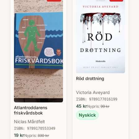
Röd drottning
Victoria Aveyard
ISBN:
9789177016199
45
kr
Nypris:
99
kr
Atlantroddarens
friskvårdsbok
Nyskick
Niclas Mårdfelt
ISBN:
9789170553349
19
kr
Nypris:
330
kr