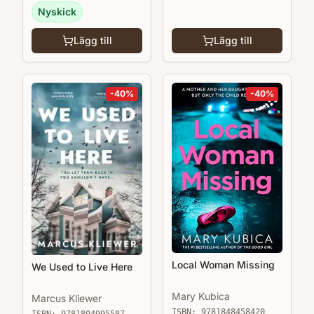
Nyskick
Lägg till
Lägg till
-
40
%
-
40
%
Local Woman Missing
We Used to Live Here
Mary Kubica
Marcus Kliewer
ISBN:
9781848458420