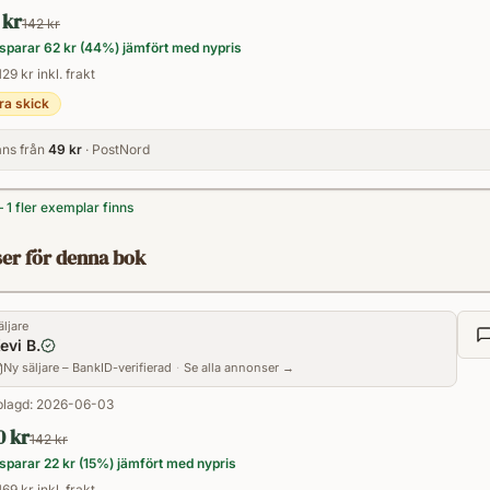
everything they've worked for.Twisted Ha
 kr
142 kr
benefits/enemies to lovers romance. It's b
sparar
62 kr
(
44
%) jämfört med nypris
can be read as a standalone. Warning: It c
129 kr inkl. frakt
profanity.Recommended for 18+
ra skick
ns från
49 kr
· PostNord
— 1 fler exemplar finns
er för denna bok
äljare
evi B.
Ny säljare – BankID-verifierad
·
Se alla annonser →
lagd:
2026-06-03
0 kr
142 kr
sparar
22 kr
(
15
%) jämfört med nypris
169 kr inkl. frakt