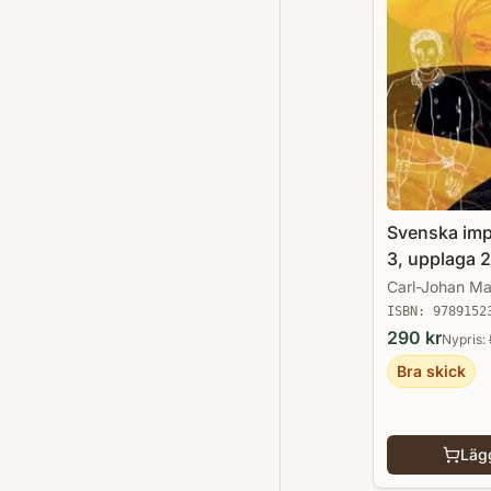
Svenska imp
3, upplaga 2
Carl-Johan Ma
ISBN:
9789152
290
kr
Nypris:
Bra skick
Lägg