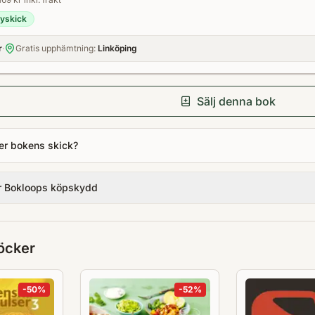
yskick
r
·
Gratis upphämtning:
Linköping
Sälj denna bok
er bokens skick?
r Bokloops köpskydd
öcker
-
50
%
-
52
%