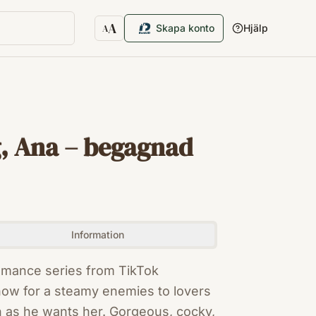
A
Skapa konto
Hjälp
A
Textstorlek
, Ana – begagnad
Information
romance series from TikTok
ow for a steamy enemies to lovers
h as he wants her. Gorgeous, cocky,