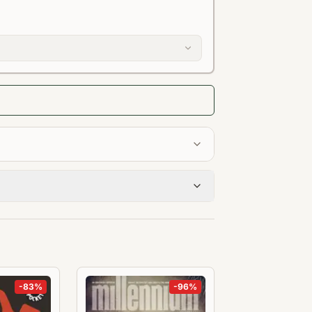
-
83
%
-
96
%