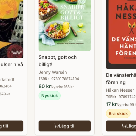
Snabbt, gott och
ulser nivå
billigt!
Jenny Warsén
De vänsterh
rkstedt
ISBN:
9789178874194
förening
80
kr
362464
Nypris:
168
kr
Håkan Nesser
579
kr
Nyskick
ISBN:
97891742
17
kr
Nypris:
99
Bra skick
 till
Lägg till
Lägg 