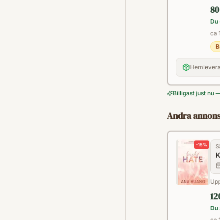
80
Du 
ca 
B
Hemlevera
Billigast just nu 
Andra annons
-
15
%
S
K
Upp
12
Du 
ca 