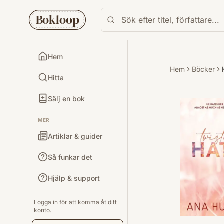
Bokloop
Hem
Hem
Böcker
Hitta
Sälj en bok
MER
Artiklar & guider
Så funkar det
Hjälp & support
Logga in för att komma åt ditt
konto.