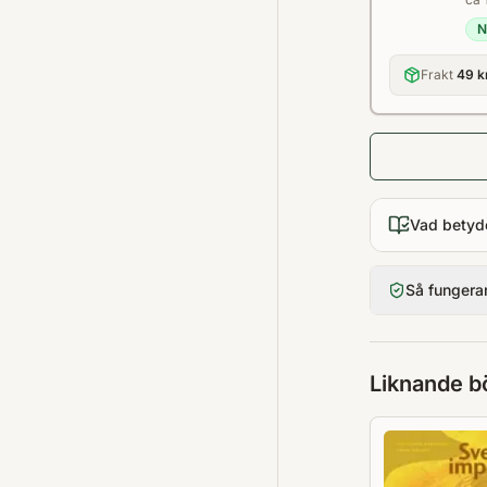
N
Frakt
49 k
Vad betyd
Så fungera
Liknande b