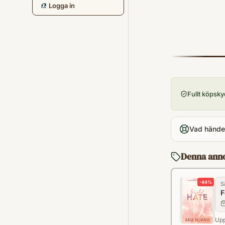
Logga in
Fullt köpsk
Vad händer
Denna ann
-
44
%
S
F
Upp