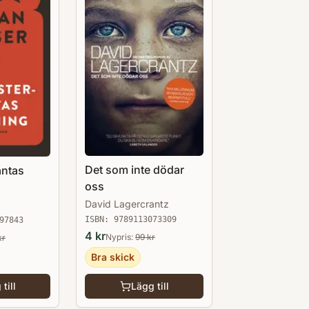
Det som inte dödar
äntas
oss
David Lagercrantz
ISBN:
9789113073309
97843
4
kr
Nypris:
99
kr
kr
Bra skick
till
Lägg till