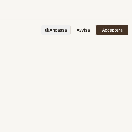
Anpassa
Avvisa
Acceptera
Företaget
Support
Integritet
Villkor