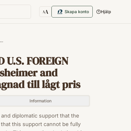
A
Skapa konto
Hjälp
A
Textstorlek
å…
 U.S. FOREIGN
rsheimer and
nad till lågt pris
Information
 and diplomatic support that the
that this support cannot be fully