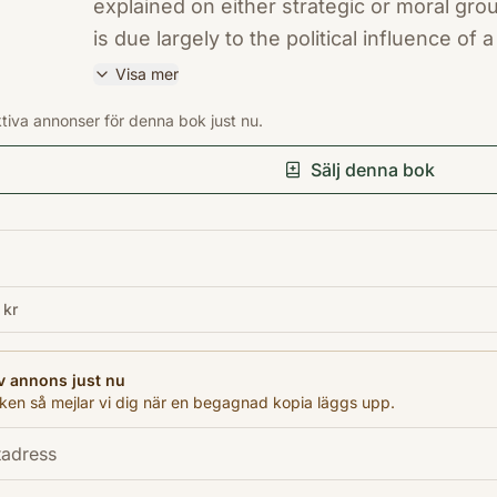
explained on either strategic or moral gro
is due largely to the political influence of 
organizations that actively works to shape 
Visa mer
direction. The authors contend that the lo
ISBN
ktiva annonser för denna bok just nu.
America's posture throughout the Middle Eas
9780374531508
Antal sidor
Lebanon -- and toward the Israeli-Palestinia
Sälj denna bok
484
has encouraged are neither in America's nat
term interest. The lobby's influence also a
important allies and increases the dangers 
jihadist terror.
 kr
v annons just nu
en så mejlar vi dig när en begagnad kopia läggs upp.