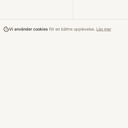
Vi använder cookies
för en bättre upplevelse.
Läs mer
Köpa
Bokloop
Hitta böcke
Sveriges nya marknadsplats för
begagnade böcker.
Kurslitterat
Köpskydd