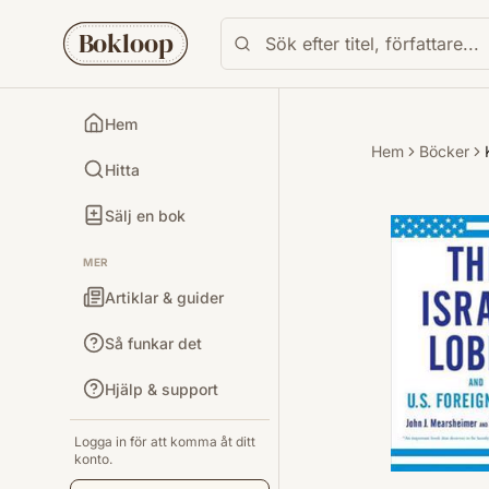
Bokloop
Hem
Hem
Böcker
Hitta
Sälj en bok
MER
Artiklar & guider
Så funkar det
Hjälp & support
Logga in för att komma åt ditt
konto.