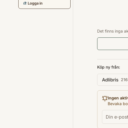
Logga in
Det finns inga a
Köp ny från:
Adlibris
216
Ingen akti
Bevaka bok