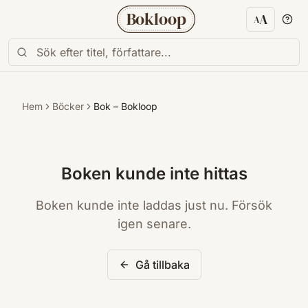
Bokloop
A
A
Textstorl
Hem
Böcker
Bok – Bokloop
Boken kunde inte hittas
Boken kunde inte laddas just nu. Försök
igen senare.
Gå tillbaka