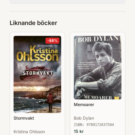
Liknande böcker
-
88
%
Memoarer
Bob Dylan
Stormvakt
ISBN:
9789172637504
15
kr
Kristina Ohlsson