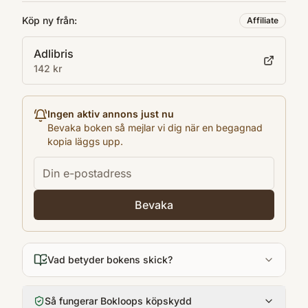
English
Köp ny från:
Affiliate
Format
Adlibris
Pocket
142 kr
Ingen aktiv annons just nu
Bevaka boken så mejlar vi dig när en begagnad
kopia läggs upp.
Bevaka
Vad betyder bokens skick?
Så fungerar Bokloops köpskydd