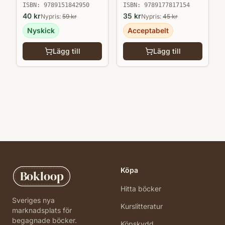
ISBN:
9789151842950
ISBN:
9789177817154
40
kr
35
kr
Nypris:
59
kr
Nypris:
45
kr
Nyskick
Acceptabelt
Lägg till
Lägg till
Köpa
Bokloop
Hitta böcker
Sveriges nya
Kurslitteratur
marknadsplats för
begagnade böcker.
Köpskydd