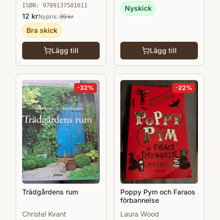
ISBN:
9789137501611
Nyskick
12
kr
Nypris:
99
kr
Bra skick
Lägg till
Lägg till
-
32
%
-
22
%
Trädgårdens rum
Poppy Pym och Faraos
förbannelse
Christel Kvant
Laura Wood