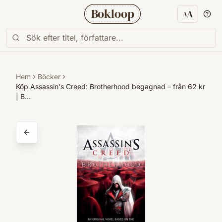
Bokloop
A
A
Textstorl
Hem
Böcker
Köp Assassin's Creed: Brotherhood begagnad – från 62 kr
| B…