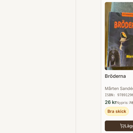
Bröderna
Mårten Sandé
ISBN:
9789129
26
kr
Nypris:
7
Bra skick
Lägg