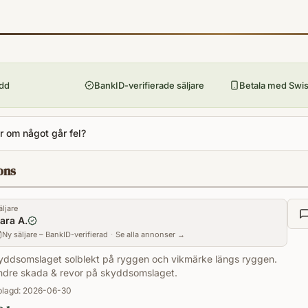
9780545010221
Förlag
Scholastic
Utgivningsår
2007
ydd
BankID-verifierade säljare
Betala med Swish
Antal sidor
759
 om något går fel?
Språk
en
ons
Format
Inbunden
äljare
ara A.
Ny säljare – BankID-verifierad
·
Se alla annonser →
yddsomslaget solblekt på ryggen och vikmärke längs ryggen.
ndre skada & revor på skyddsomslaget.
lagd:
2026-06-30