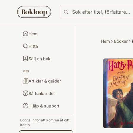
Bokloop
Hem
Hem
Böcker
Hitta
Sälj en bok
MER
Artiklar & guider
Så funkar det
Hjälp & support
Logga in för att komma åt ditt
konto.