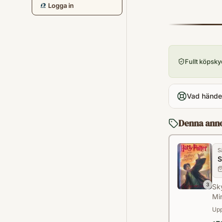
Logga in
Fullt köpsk
Vad händer
Denna ann
S
S
3
Sk
Mi
Upp