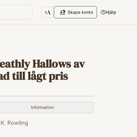
A
Skapa konto
Hjälp
A
Textstorlek
eathly Hallows av
 till lågt pris
Information
 K. Rowling