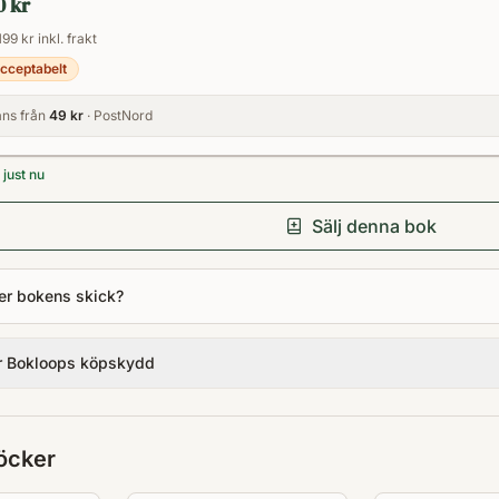
0 kr
199 kr inkl. frakt
cceptabelt
ns från
49 kr
· PostNord
just nu
Sälj denna bok
er bokens skick?
r Bokloops köpskydd
öcker