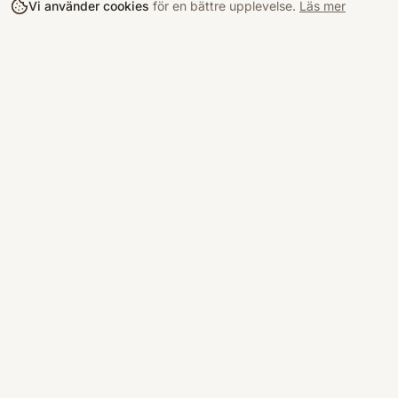
Vi använder cookies
för en bättre upplevelse.
Läs mer
Köpa
Bokloop
Hitta böcke
Sveriges nya marknadsplats för
begagnade böcker.
Kurslitterat
Köpskydd
©
2026
Bokloop · Stockholm