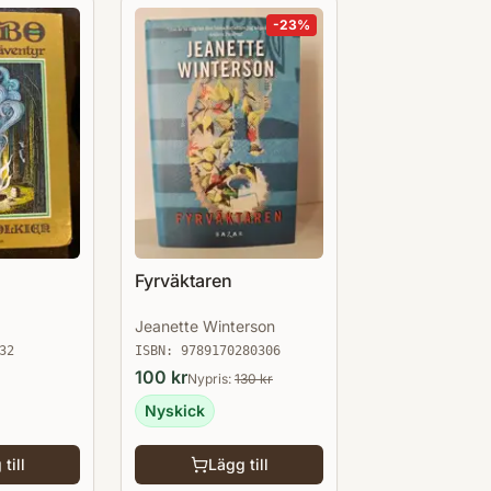
-
23
%
Fyrväktaren
Jeanette Winterson
32
ISBN:
9789170280306
100
kr
Nypris:
130
kr
Nyskick
till
Lägg till