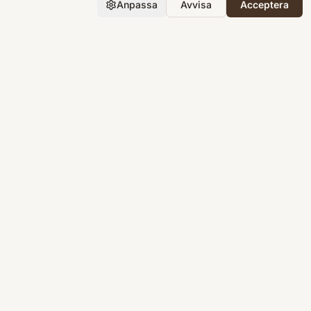
Anpassa
Avvisa
Acceptera
Företaget
Support
Integritet
Villkor