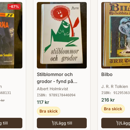
-
67
%
Stilblommor och
Bilbo
grodor - fynd på
n
J. R. R Tolkien
språkets gröna ängar
Albert Holmkvist
668131
ISBN:
91295363
ISBN:
9789178446094
216
kr
8
kr
117
kr
Bra skick
Bra skick
 till
Lägg till
Lägg 