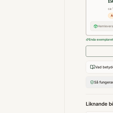
15
ca 
A
Hemlevera
Enda exemplaret 
Vad betyd
Så fungera
Liknande b