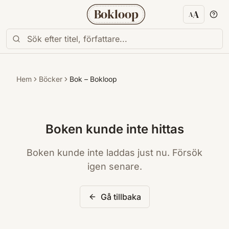
Bokloop
A
A
Textstorl
Hem
Böcker
Bok – Bokloop
Boken kunde inte hittas
Boken kunde inte laddas just nu. Försök
igen senare.
Gå tillbaka